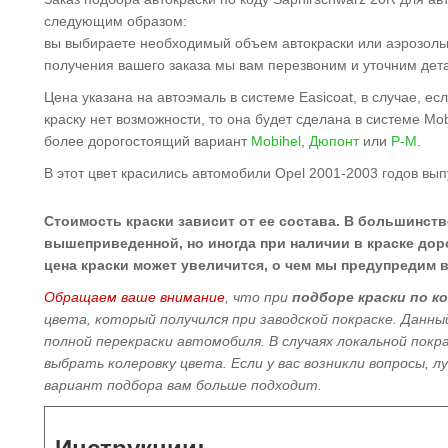
следующим образом:
вы выбираете необходимый объем автокраски или аэрозольн
получения вашего заказа мы вам перезвоним и уточним дет
Цена указана на автоэмаль в системе Easicoat, в случае, е
краску нет возможности, то она будет сделана в системе Mo
более дорогостоящий вариант
Mobihel
,
Дюпонт
или
Р-М
.
В этот цвет красились автомобили Opel 2001-2003 годов вып
Стоимость краски зависит от ее состава. В большинств
вышеприведенной, но иногда при наличии в краске доро
цена краски может увеличится, о чем мы предупредим в
Обращаем ваше внимание
, что при
подборе краски по к
цвета, который получился при заводской покраске. Данн
полной перекраски автомобиля
. В случаях локальной пок
выбрать колеровку цвета. Если у вас возникли вопросы, 
вариант подбора вам больше подходит.