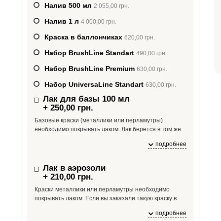
Налив 500 мл
2 055,00 грн.
Налив 1 л
4 000,00 грн.
Краска в баллончиках
620,00 грн.
Набор BrushLine Standart
490,00 грн.
Набор BrushLine Premium
630,00 грн.
Набор UniversaLine Standart
630,00 грн.
Лак для базы 100 мл
+ 250,00 грн.
Базовые краски (металлики или перламутры)
необходимо покрывать лаком. Лак берется в том же
объеме, сколько необходимо краски. Если вам
подробнее
необходимо больше лака, чем 100 мл, укажите это в
комментарии к заказу.
Лак в аэрозоли
+ 210,00 грн.
Краски металлики или перламутры необходимо
покрывать лаком. Если вы заказали такую краску в
аэрозоли, то вам будет необходим и лак в аэрозоли.
подробнее
На один баллон краски необходим 1 баллон лака.