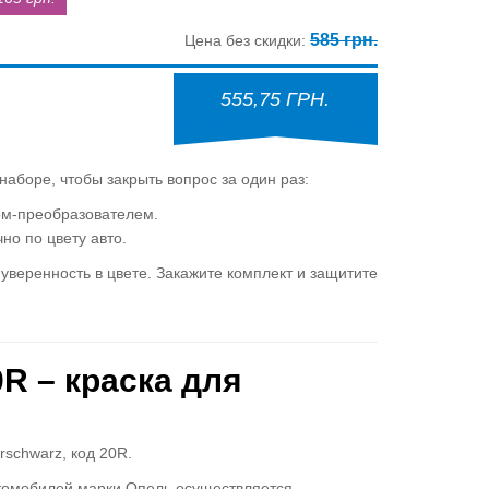
585 грн.
Цена без скидки:
555,75 ГРН.
аборе, чтобы закрыть вопрос за один раз:
м-преобразователем.
но по цвету авто.
веренность в цвете. Закажите комплект и защитите
R – краска для
rschwarz, код 20R.
автомобилей марки Опель осуществляется