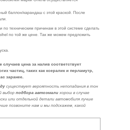
ый баллон/карандаш с этой краской. После
али.
сли по техническим причинам в этой системе сделать
bihel по той же цене. Так же можем предложить
уска.
е случаев цена за налив соответствует
гих частиц, таких как ксералик и перламутр,
ас заранее.
оду
существует вероятность непопадания в тон
ый выбор
подбора автоэмали
хорош в
случае
раски или отдельной детали автомобиля лучше
лучше позвоните нам и мы подскажем, какой