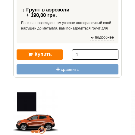
Грунт в аэрозоли
+ 190,00 грн.
Если на поврежденном участке лакокрасочный слой
нарушен до металла, вам понадобиться грунт для
повышения адгезии – если краску нанести сразу на
подробнее
металл, краска может от него отслоиться из-за
плохой адгезии.
Купить
сравнить