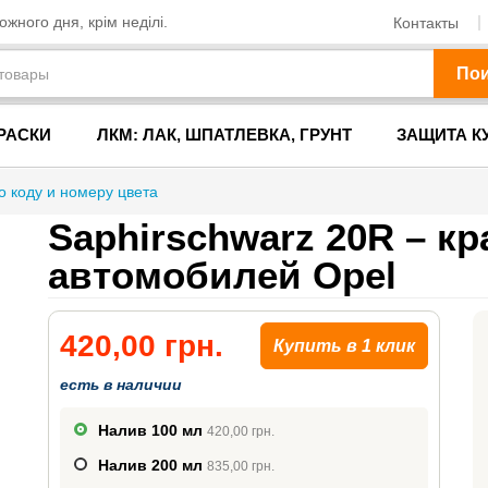
жного дня, крім неділі.
Контакты
По
РАСКИ
ЛКМ: ЛАК, ШПАТЛЕВКА, ГРУНТ
ЗАЩИТА К
о коду и номеру цвета
Saphirschwarz 20R – кр
автомобилей Opel
420,00 грн.
Купить в 1 клик
есть в наличии
Налив 100 мл
420,00 грн.
Налив 200 мл
835,00 грн.