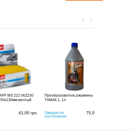
 APP WS 222 06Z230
Преобразователь ржавчины
150х230мм желтый
ТАМАК-1, 1л
41,00
грн
75,00
грн
Ожидается
поступление