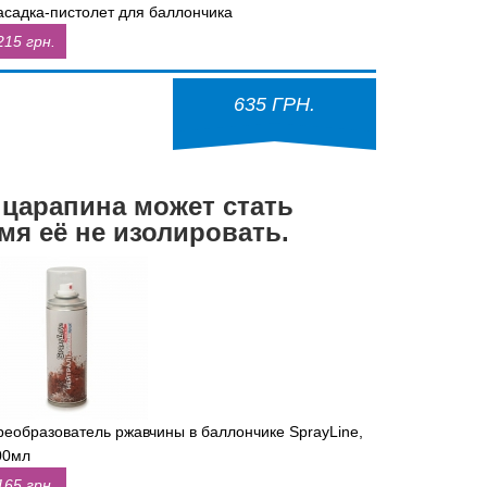
асадка-пистолет для баллончика
215 грн.
635 ГРН.
 царапина может стать
мя её не изолировать.
реобразователь ржавчины в баллончике SprayLine,
00мл
165 грн.