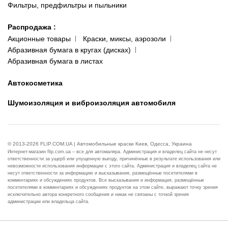
Фильтры, предфильтры и пыльники
Распродажа
:
Акционные товары
Краски, миксы, аэрозоли
Абразивная бумага в кругах (дисках)
Абразивная бумага в листах
Автокосметика
Шумоизоляция и виброизоляция автомобиля
© 2013-2026 FLIP.COM.UA | Автомобильные краски Киев, Одесса, Украина
Интернет-магазин flip.com.ua – все для автомаляра. Администрация и владелец сайта не несут
ответственности за ущерб или упущенную выгоду, причинённые в результате использования или
невозможности использования информации с этого сайта. Администрация и владелец сайта не
несут ответственности за информацию и высказывания, размещённые посетителями в
комментариях и обсуждениях продуктов. Все высказывания и информация, размещённые
посетителями в комментариях и обсуждениях продуктов на этом сайте, выражают точку зрения
исключительно автора конкретного сообщения и никак не связаны с точкой зрения
администрации или владельца сайта.