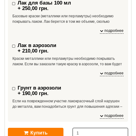
Лак для базы 100 мл
+ 250,00 грн.
Базовые краски (металлики или перламутры) необходимо
покрывать лаком. Лак берется в том же объеме, сколько
необходимо краски. Если вам необходимо больше лака, чем
подробнее
100 мл, укажите это в комментарии к заказу.
Лак в аэрозоли
+ 210,00 грн.
Краски металлики или перламутры необходимо покрывать
лаком. Если вы заказали такую краску в аэрозоли, то вам будет
необходим и лак в аэрозоли. На один баллон краски необходим
подробнее
1 баллон лака.
Грунт в аэрозоли
+ 190,00 грн.
Если на поврежденном участке лакокрасочный слой нарушен
до металла, вам понадобиться грунт для повышения адгезии –
если краску нанести сразу на металл, краска может от него
подробнее
отслоиться из-за плохой адгезии.
Купить