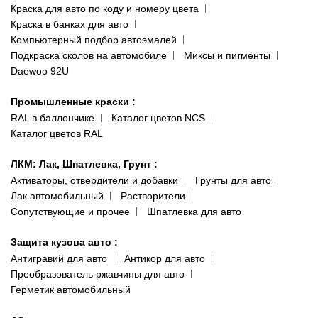
Краска для авто по коду и номеру цвета
Сотрудничество
(ориентир: Интайм №40)
Краска в банках для авто
Наши публикации
Компьютерный подбор автоэмалей
Одесса
Публичная оферта
Подкраска сколов на автомобиле
Миксы и пигменты
пр-т Акад. Глушко, 29
Daewoo 92U
Политика конфиденциальности
066 554-97-70
Гарантии и возврат
Промышленные краски
:
RAL в баллончике
Каталог цветов NCS
Каталог цветов RAL
ЛКМ: Лак, Шпатлевка, Грунт
:
Активаторы, отвердители и добавки
Грунты для авто
Лак автомобильный
Растворители
Сопутствующие и прочее
Шпатлевка для авто
Защита кузова авто
:
Антигравий для авто
Антикор для авто
Преобразователь ржавчины для авто
Герметик автомобильный