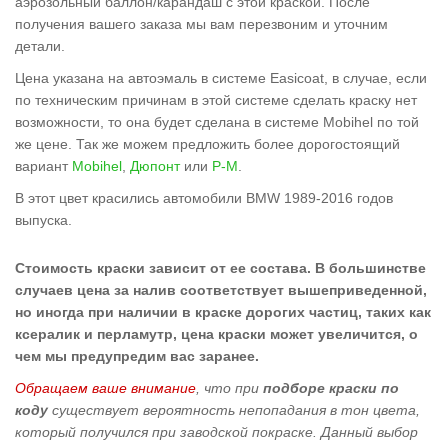
аэрозольный баллон/карандаш с этой краской. После
получения вашего заказа мы вам перезвоним и уточним
детали.
Цена указана на автоэмаль в системе Easicoat, в случае, если
по техническим причинам в этой системе сделать краску нет
возможности, то она будет сделана в системе Mobihel по той
же цене. Так же можем предложить более дорогостоящий
вариант
Mobihel
,
Дюпонт
или
Р-М
.
В этот цвет красились автомобили BMW 1989-2016 годов
выпуска.
Стоимость краски зависит от ее состава. В большинстве
случаев цена за налив соответствует вышеприведенной,
но иногда при наличии в краске дорогих частиц, таких как
ксералик и перламутр, цена краски может увеличится, о
чем мы предупредим вас заранее.
Обращаем ваше внимание
, что при
подборе краски по
коду
существует вероятность непопадания в тон цвета,
который получился при заводской покраске. Данный выбор