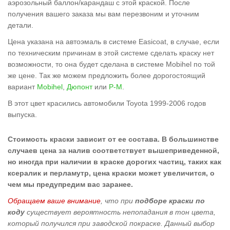
аэрозольный баллон/карандаш с этой краской. После
получения вашего заказа мы вам перезвоним и уточним
детали.
Цена указана на автоэмаль в системе Easicoat, в случае, если
по техническим причинам в этой системе сделать краску нет
возможности, то она будет сделана в системе Mobihel по той
же цене. Так же можем предложить более дорогостоящий
вариант
Mobihel
,
Дюпонт
или
Р-М
.
В этот цвет красились автомобили Toyota 1999-2006 годов
выпуска.
Стоимость краски зависит от ее состава. В большинстве
случаев цена за налив соответствует вышеприведенной,
но иногда при наличии в краске дорогих частиц, таких как
ксералик и перламутр, цена краски может увеличится, о
чем мы предупредим вас заранее.
Обращаем ваше внимание
, что при
подборе краски по
коду
существует вероятность непопадания в тон цвета,
который получился при заводской покраске. Данный выбор