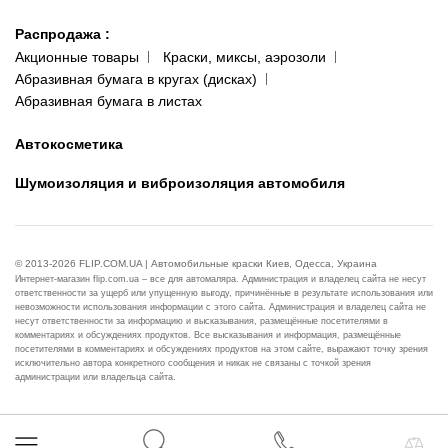
Распродажа
:
Акционные товары
Краски, миксы, аэрозоли
Абразивная бумага в кругах (дисках)
Абразивная бумага в листах
Автокосметика
Шумоизоляция и виброизоляция автомобиля
© 2013-2026 FLIP.COM.UA | Автомобильные краски Киев, Одесса, Украина
Интернет-магазин flip.com.ua – все для автомаляра. Администрация и владелец сайта не несут
ответственности за ущерб или упущенную выгоду, причинённые в результате использования или
невозможности использования информации с этого сайта. Администрация и владелец сайта не
несут ответственности за информацию и высказывания, размещённые посетителями в
комментариях и обсуждениях продуктов. Все высказывания и информация, размещённые
посетителями в комментариях и обсуждениях продуктов на этом сайте, выражают точку зрения
исключительно автора конкретного сообщения и никак не связаны с точкой зрения
администрации или владельца сайта.