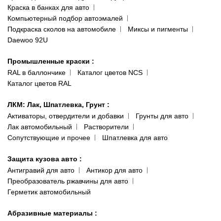
(ориентир: Интайм №40)
Краска в банках для авто
Наши публикации
Компьютерный подбор автоэмалей
Одесса
Публичная оферта
Подкраска сколов на автомобиле
Миксы и пигменты
пр-т Акад. Глушко, 29
Daewoo 92U
Политика конфиденциальности
066 554-97-70
Гарантии и возврат
Промышленные краски
:
RAL в баллончике
Каталог цветов NCS
Каталог цветов RAL
ЛКМ: Лак, Шпатлевка, Грунт
:
Активаторы, отвердители и добавки
Грунты для авто
Лак автомобильный
Растворители
Сопутствующие и прочее
Шпатлевка для авто
Защита кузова авто
:
Антигравий для авто
Антикор для авто
Преобразователь ржавчины для авто
Герметик автомобильный
Абразивные материалы
: