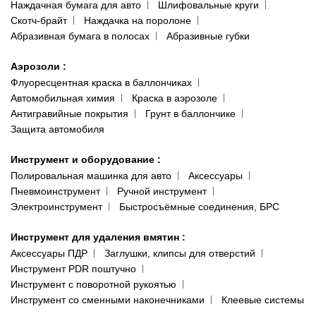
Наждачная бумага для авто
Шлифовальные круги
Скотч-брайт
Наждачка на поролоне
Абразивная бумага в полосах
Абразивные губки
Аэрозоли
:
Флуоресцентная краска в баллончиках
Автомобильная химия
Краска в аэрозоле
Антигравийные покрытия
Грунт в баллончике
Защита автомобиля
Инструмент и оборудование
:
Полировальная машинка для авто
Аксессуары
Пневмоинструмент
Ручной инструмент
Электроинструмент
Быстросъёмные соединения, БРС
Инструмент для удаления вмятин
:
Аксессуары ПДР
Заглушки, клипсы для отверстий
Инструмент PDR поштучно
Инструмент с поворотной рукоятью
Инструмент со сменными наконечниками
Клеевые системы