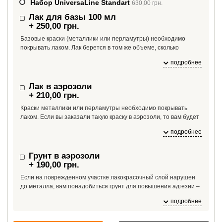
Набор UniversaLine Standart
630,00 грн.
Лак для базы 100 мл
+ 250,00 грн.
Базовые краски (металлики или перламутры) необходимо
покрывать лаком. Лак берется в том же объеме, сколько
необходимо краски. Если вам необходимо больше лака, чем
подробнее
100 мл, укажите это в комментарии к заказу.
Лак в аэрозоли
+ 210,00 грн.
Краски металлики или перламутры необходимо покрывать
лаком. Если вы заказали такую краску в аэрозоли, то вам будет
необходим и лак в аэрозоли. На один баллон краски необходим
подробнее
1 баллон лака.
Грунт в аэрозоли
+ 190,00 грн.
Если на поврежденном участке лакокрасочный слой нарушен
до металла, вам понадобиться грунт для повышения адгезии –
если краску нанести сразу на металл, краска может от него
подробнее
отслоиться из-за плохой адгезии.