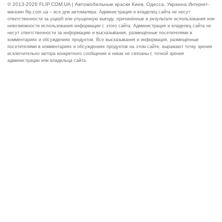
© 2013-2026 FLIP.COM.UA | Автомобильные краски Киев, Одесса, Украина
Интернет-
магазин flip.com.ua – все для автомаляра. Администрация и владелец сайта не несут
ответственности за ущерб или упущенную выгоду, причинённые в результате использования или
невозможности использования информации с этого сайта. Администрация и владелец сайта не
несут ответственности за информацию и высказывания, размещённые посетителями в
комментариях и обсуждениях продуктов. Все высказывания и информация, размещённые
посетителями в комментариях и обсуждениях продуктов на этом сайте, выражают точку зрения
исключительно автора конкретного сообщения и никак не связаны с точкой зрения
администрации или владельца сайта.