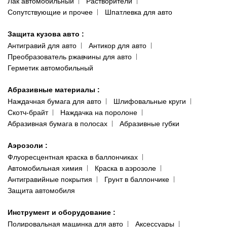
Лак автомобильный
Растворители
Сопутствующие и прочее
Шпатлевка для авто
Защита кузова авто
:
Антигравий для авто
Антикор для авто
Преобразователь ржавчины для авто
Герметик автомобильный
Абразивные материалы
:
Наждачная бумага для авто
Шлифовальные круги
Скотч-брайт
Наждачка на поролоне
Абразивная бумага в полосах
Абразивные губки
Аэрозоли
:
Флуоресцентная краска в баллончиках
Автомобильная химия
Краска в аэрозоле
Антигравийные покрытия
Грунт в баллончике
Защита автомобиля
Инструмент и оборудование
:
Полировальная машинка для авто
Аксессуары