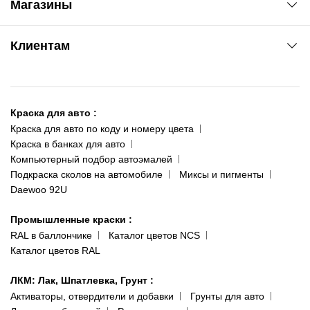
Магазины
Сервис колористам
www.agsat.com.ua/dvb-t2
Киев-Академгородок
Клиентам
ул. Рабочая, 2-а
095 343-80-83
О нас
Киев-Теремки
Контакты
ул. Заболотного, 11
Краска для авто
:
Доставка и оплата
093 611-39-23
Краска для авто по коду и номеру цвета
Сотрудничество
(ориентир: Интайм №40)
Краска в банках для авто
Наши публикации
Компьютерный подбор автоэмалей
Одесса
Публичная оферта
Подкраска сколов на автомобиле
Миксы и пигменты
пр-т Акад. Глушко, 29
Daewoo 92U
Политика конфиденциальности
066 554-97-70
Гарантии и возврат
Промышленные краски
:
RAL в баллончике
Каталог цветов NCS
Каталог цветов RAL
ЛКМ: Лак, Шпатлевка, Грунт
:
Активаторы, отвердители и добавки
Грунты для авто