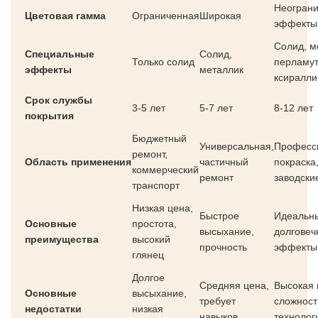
Неограни
Цветовая гамма
Ограниченная
Широкая
эффекты
Солид, м
Специальные
Солид,
Только солид
перламут
эффекты
металлик
ксиралли
Срок службы
3-5 лет
5-7 лет
8-12 лет
покрытия
Бюджетный
Универсальная,
Професс
ремонт,
Область применения
частичный
покраска
коммерческий
ремонт
заводски
транспорт
Низкая цена,
Быстрое
Идеальны
Основные
простота,
высыхание,
долговеч
преимущества
высокий
прочность
эффекты
глянец
Долгое
Средняя цена,
Высокая 
Основные
высыхание,
требует
сложност
недостатки
низкая
навыков
технолог