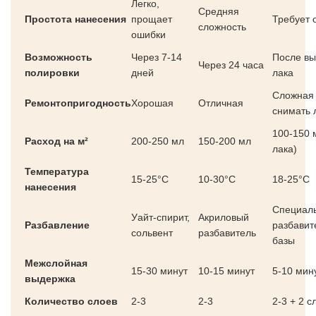
Легко,
Средняя
Простота нанесения
прощает
Требует 
сложность
ошибки
Возможность
Через 7-14
После в
Через 24 часа
полировки
дней
лака
Сложная 
Ремонтопригодность
Хорошая
Отличная
снимать 
100-150 
Расход на м²
200-250 мл
150-200 мл
лака)
Температура
15-25°C
10-30°C
18-25°C
нанесения
Специал
Уайт-спирит,
Акриловый
Разбавление
разбавит
сольвент
разбавитель
базы
Межслойная
15-30 минут
10-15 минут
5-10 мин
выдержка
Количество слоев
2-3
2-3
2-3 + 2 с