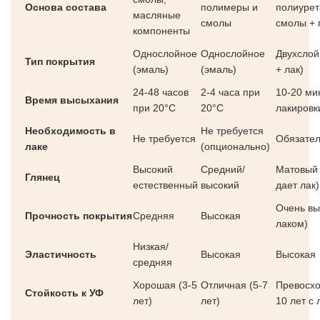
Основа состава
полимеры и
полиуре
масляные
смолы
смолы + 
компоненты
Однослойное
Однослойное
Двухслой
Тип покрытия
(эмаль)
(эмаль)
+ лак)
24-48 часов
2-4 часа при
10-20 ми
Время высыхания
при 20°C
20°C
лакировк
Необходимость в
Не требуется
Не требуется
Обязате
лаке
(опционально)
Высокий
Средний/
Матовый 
Глянец
естественный
высокий
дает лак)
Очень вы
Прочность покрытия
Средняя
Высокая
лаком)
Низкая/
Эластичность
Высокая
Высокая
средняя
Хорошая (3-5
Отличная (5-7
Превосхо
Стойкость к УФ
лет)
лет)
10 лет с 