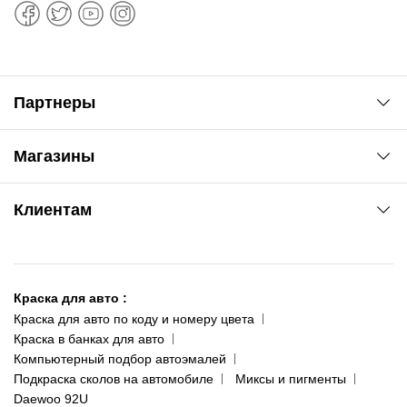
Партнеры
Автоновости
Магазины
Сервис колористам
www.agsat.com.ua/dvb-t2
Киев-Академгородок
Клиентам
ул. Рабочая, 2-а
095 343-80-83
О нас
Киев-Теремки
Контакты
ул. Заболотного, 11
Краска для авто
:
Доставка и оплата
093 611-39-23
Краска для авто по коду и номеру цвета
Сотрудничество
(ориентир: Интайм №40)
Краска в банках для авто
Наши публикации
Компьютерный подбор автоэмалей
Одесса
Публичная оферта
Подкраска сколов на автомобиле
Миксы и пигменты
пр-т Акад. Глушко, 29
Daewoo 92U
Политика конфиденциальности
066 554-97-70