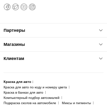
Партнеры
Автоновости
Магазины
Сервис колористам
www.agsat.com.ua/dvb-t2
Киев-Академгородок
Клиентам
ул. Рабочая, 2-а
095 343-80-83
О нас
Киев-Теремки
Контакты
ул. Заболотного, 11
Краска для авто
:
Доставка и оплата
093 611-39-23
Краска для авто по коду и номеру цвета
Сотрудничество
(ориентир: Интайм №40)
Краска в банках для авто
Наши публикации
Компьютерный подбор автоэмалей
Одесса
Публичная оферта
Подкраска сколов на автомобиле
Миксы и пигменты
пр-т Акад. Глушко, 29