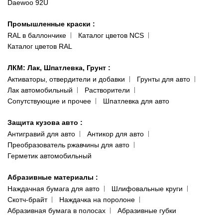
Daewoo 92U
Политика конфиденциальности
066 554-97-70
Гарантии и возврат
Промышленные краски
:
RAL в баллончике
Каталог цветов NCS
Каталог цветов RAL
ЛКМ: Лак, Шпатлевка, Грунт
:
Активаторы, отвердители и добавки
Грунты для авто
Лак автомобильный
Растворители
Сопутствующие и прочее
Шпатлевка для авто
Защита кузова авто
:
Антигравий для авто
Антикор для авто
Преобразователь ржавчины для авто
Герметик автомобильный
Абразивные материалы
:
Наждачная бумага для авто
Шлифовальные круги
Скотч-брайт
Наждачка на поролоне
Абразивная бумага в полосах
Абразивные губки