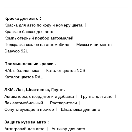
О нас
Киев-Теремки
Контакты
ул. Заболотного, 11
Краска для авто
:
Доставка и оплата
093 611-39-23
Краска для авто по коду и номеру цвета
Сотрудничество
(ориентир: Интайм №40)
Краска в банках для авто
Наши публикации
Компьютерный подбор автоэмалей
Одесса
Публичная оферта
Подкраска сколов на автомобиле
Миксы и пигменты
пр-т Акад. Глушко, 29
Daewoo 92U
Политика конфиденциальности
066 554-97-70
Гарантии и возврат
Промышленные краски
:
RAL в баллончике
Каталог цветов NCS
Каталог цветов RAL
ЛКМ: Лак, Шпатлевка, Грунт
:
Активаторы, отвердители и добавки
Грунты для авто
Лак автомобильный
Растворители
Сопутствующие и прочее
Шпатлевка для авто
Защита кузова авто
:
Антигравий для авто
Антикор для авто