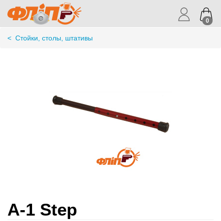
0
<
Стойки, столы, штативы
A-1 Step