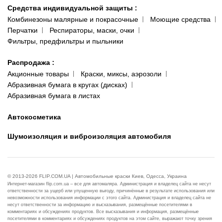
Средства индивидуальной защиты
:
Комбинезоны малярные и покрасочные
Моющие средства
Перчатки
Респираторы, маски, очки
Фильтры, предфильтры и пыльники
Распродажа
:
Акционные товары
Краски, миксы, аэрозоли
Абразивная бумага в кругах (дисках)
Абразивная бумага в листах
Автокосметика
Шумоизоляция и виброизоляция автомобиля
© 2013-2026 FLIP.COM.UA | Автомобильные краски Киев, Одесса, Украина
Интернет-магазин flip.com.ua – все для автомаляра. Администрация и владелец сайта не несут
ответственности за ущерб или упущенную выгоду, причинённые в результате использования или
невозможности использования информации с этого сайта. Администрация и владелец сайта не
несут ответственности за информацию и высказывания, размещённые посетителями в
комментариях и обсуждениях продуктов. Все высказывания и информация, размещённые
посетителями в комментариях и обсуждениях продуктов на этом сайте, выражают точку зрения