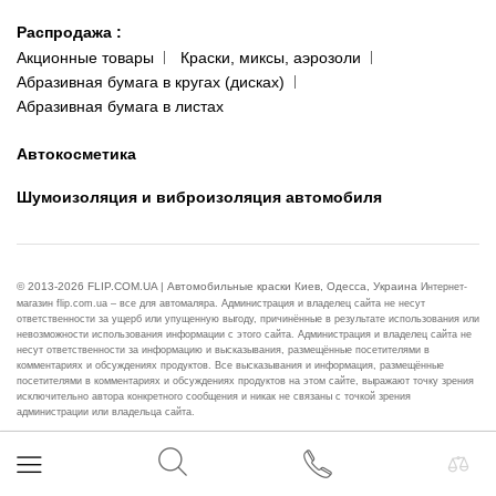
Распродажа
:
Акционные товары
Краски, миксы, аэрозоли
Абразивная бумага в кругах (дисках)
Абразивная бумага в листах
Автокосметика
Шумоизоляция и виброизоляция автомобиля
© 2013-2026 FLIP.COM.UA | Автомобильные краски Киев, Одесса, Украина
Интернет-
магазин flip.com.ua – все для автомаляра. Администрация и владелец сайта не несут
ответственности за ущерб или упущенную выгоду, причинённые в результате использования или
невозможности использования информации с этого сайта. Администрация и владелец сайта не
несут ответственности за информацию и высказывания, размещённые посетителями в
комментариях и обсуждениях продуктов. Все высказывания и информация, размещённые
посетителями в комментариях и обсуждениях продуктов на этом сайте, выражают точку зрения
исключительно автора конкретного сообщения и никак не связаны с точкой зрения
администрации или владельца сайта.