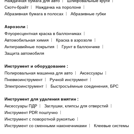
Наждачная бумага для авто
Шлифовальные круги
Скотч-брайт
Наждачка на поролоне
Абразивная бумага в полосах
Абразивные губки
Аэрозоли
:
Флуоресцентная краска в баллончиках
Автомобильная химия
Краска в аэрозоле
Антигравийные покрытия
Грунт в баллончике
Защита автомобиля
Инструмент и оборудование
:
Полировальная машинка для авто
Аксессуары
Пневмоинструмент
Ручной инструмент
Электроинструмент
Быстросъёмные соединения, БРС
Инструмент для удаления вмятин
:
Аксессуары ПДР
Заглушки, клипсы для отверстий
Инструмент PDR поштучно
Инструмент с поворотной рукоятью
Инструмент со сменными наконечниками
Клеевые системы