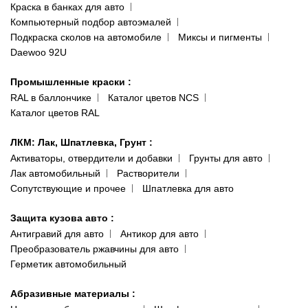
Краска в банках для авто
Наши публикации
Компьютерный подбор автоэмалей
Одесса
Публичная оферта
Подкраска сколов на автомобиле
Миксы и пигменты
пр-т Акад. Глушко, 29
Daewoo 92U
Политика конфиденциальности
066 554-97-70
Гарантии и возврат
Промышленные краски
:
RAL в баллончике
Каталог цветов NCS
Каталог цветов RAL
ЛКМ: Лак, Шпатлевка, Грунт
:
Активаторы, отвердители и добавки
Грунты для авто
Лак автомобильный
Растворители
Сопутствующие и прочее
Шпатлевка для авто
Защита кузова авто
:
Антигравий для авто
Антикор для авто
Преобразователь ржавчины для авто
Герметик автомобильный
Абразивные материалы
: