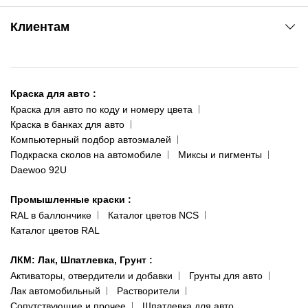
www.agsat.com.ua/dvb-t2
Киев-Академгородок
Клиентам
ул. Рабочая, 2-а
095 343-80-83
О нас
Киев-Теремки
Контакты
ул. Заболотного, 11
Краска для авто
:
Доставка и оплата
093 611-39-23
Краска для авто по коду и номеру цвета
Сотрудничество
(ориентир: Интайм №40)
Краска в банках для авто
Наши публикации
Компьютерный подбор автоэмалей
Одесса
Публичная оферта
Подкраска сколов на автомобиле
Миксы и пигменты
пр-т Акад. Глушко, 29
Daewoo 92U
Политика конфиденциальности
066 554-97-70
Гарантии и возврат
Промышленные краски
:
RAL в баллончике
Каталог цветов NCS
Каталог цветов RAL
ЛКМ: Лак, Шпатлевка, Грунт
:
Активаторы, отвердители и добавки
Грунты для авто
Лак автомобильный
Растворители
Сопутствующие и прочее
Шпатлевка для авто