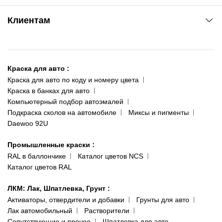
www.agsat.com.ua/dvb-t2
Киев-Академгородок
Клиентам
ул. Рабочая, 2-а
095 343-80-83
О нас
Киев-Теремки
Контакты
ул. Заболотного, 11
Краска для авто
:
Доставка и оплата
093 611-39-23
Краска для авто по коду и номеру цвета
Сотрудничество
(ориентир: Интайм №40)
Краска в банках для авто
Наши публикации
Компьютерный подбор автоэмалей
Одесса
Публичная оферта
Подкраска сколов на автомобиле
Миксы и пигменты
пр-т Акад. Глушко, 29
Daewoo 92U
Политика конфиденциальности
066 554-97-70
Гарантии и возврат
Промышленные краски
:
RAL в баллончике
Каталог цветов NCS
Каталог цветов RAL
ЛКМ: Лак, Шпатлевка, Грунт
:
Активаторы, отвердители и добавки
Грунты для авто
Лак автомобильный
Растворители
Сопутствующие и прочее
Шпатлевка для авто