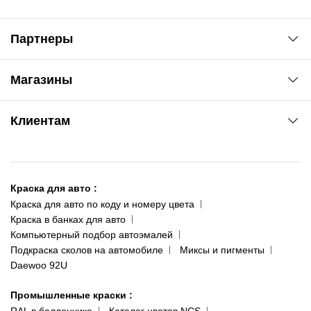
Партнеры
Автоновости
Магазины
Сервис колористам
www.agsat.com.ua/dvb-t2
Киев-Академгородок
Клиентам
ул. Рабочая, 2-а
095 343-80-83
О нас
Киев-Теремки
Контакты
ул. Заболотного, 11
Краска для авто
:
Доставка и оплата
093 611-39-23
Краска для авто по коду и номеру цвета
Сотрудничество
(ориентир: Интайм №40)
Краска в банках для авто
Наши публикации
Компьютерный подбор автоэмалей
Одесса
Публичная оферта
Подкраска сколов на автомобиле
Миксы и пигменты
пр-т Акад. Глушко, 29
Daewoo 92U
Политика конфиденциальности
066 554-97-70
Гарантии и возврат
Промышленные краски
:
RAL в баллончике
Каталог цветов NCS