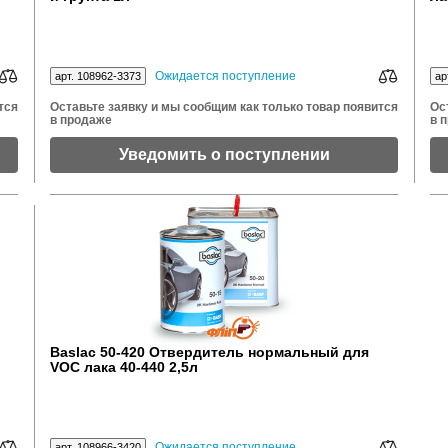
Ожидается поступление
арт. 108962-3373
ар
тся
Оставьте заявку и мы сообщим как только товар появится
Ос
в продаже
в 
Уведомить о поступлении
Baslac 50-420 Отвердитель нормальный для
VOC лака 40-440 2,5л
Ожидается поступление
арт. 108966-3420