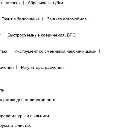
 в полосах
Абразивные губки
Грунт в баллончике
Защита автомобиля
т
Быстросъёмные соединения, БРС
ятью
Инструмент со сменными наконечниками
авления
Регуляторы давления
сти
лфетки для полировки авто
предфильтры и пыльники
бумага в листах