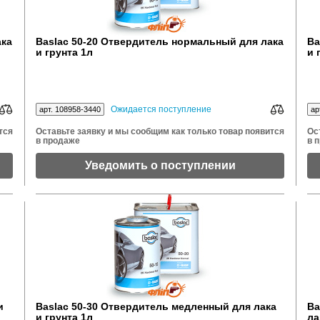
ака
Baslac 50-20 Отвердитель нормальный для лака
Ba
и грунта 1л
и 
Ожидается поступление
арт. 108958-3440
ар
тся
Оставьте заявку и мы сообщим как только товар появится
Ос
в продаже
в 
Уведомить о поступлении
и
Baslac 50-30 Отвердитель медленный для лака
Ba
и грунта 1л
ла