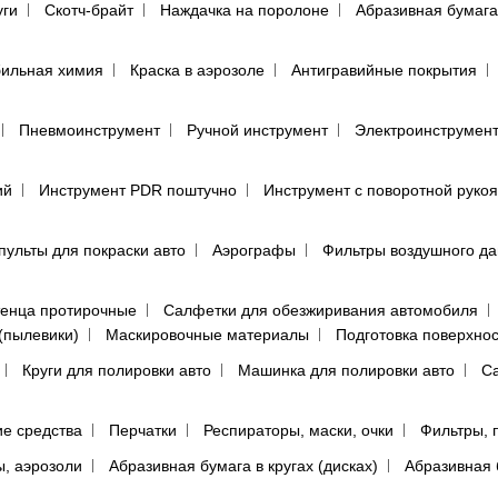
уги
Скотч-брайт
Наждачка на поролоне
Абразивная бумага
ильная химия
Краска в аэрозоле
Антигравийные покрытия
Пневмоинструмент
Ручной инструмент
Электроинструмен
ий
Инструмент PDR поштучно
Инструмент с поворотной руко
пульты для покраски авто
Аэрографы
Фильтры воздушного д
енца протирочные
Салфетки для обезжиривания автомобиля
(пылевики)
Маскировочные материалы
Подготовка поверхно
Круги для полировки авто
Машинка для полировки авто
Са
е средства
Перчатки
Респираторы, маски, очки
Фильтры, 
ы, аэрозоли
Абразивная бумага в кругах (дисках)
Абразивная 