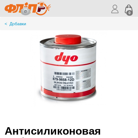
0
<
Добавки
Антисиликоновая