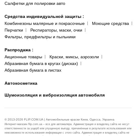
Салфетки для полировки авто
Средства индивидуальной защиты
:
Комбинезоны малярные и покрасочные
Моющие средства
Перчатки
Респираторы, маски, очки
Фильтры, предфильтры и пыльники
Распродажа
:
Акционные товары
Краски, миксы, аэрозоли
Абразивная бумага в кругах (дисках)
Абразивная бумага в листах
Автокосметика
Шумоизоляция и виброизоляция автомобиля
© 2013-2026 FLIP.COM.UA | Автомобильные краски Киев, Одесса, Украина
Интернет-магазин flip.com.ua – все для автомаляра. Администрация и владелец сайта не несут
ответственности за ущерб или упущенную выгоду, причинённые в результате использования или
невозможности использования информации с этого сайта. Администрация и владелец сайта не