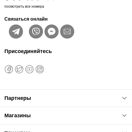
посмотреть все номера
Связаться онлайн
Присоединяйтесь
Партнеры
Автоновости
Магазины
Сервис колористам
www.agsat.com.ua/dvb-t2
Киев-Академгородок