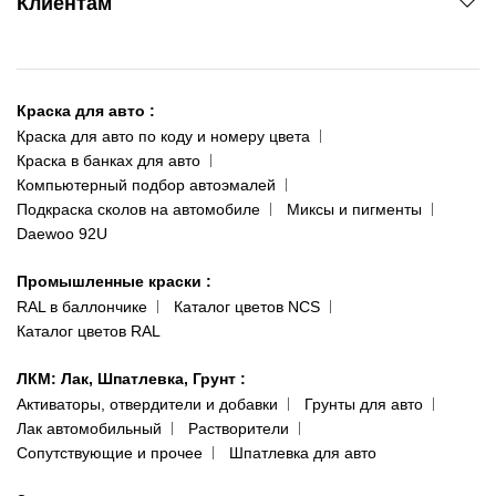
Клиентам
ул. Рабочая, 2-а
095 343-80-83
О нас
Киев-Теремки
Контакты
ул. Заболотного, 11
Краска для авто
:
Доставка и оплата
093 611-39-23
Краска для авто по коду и номеру цвета
Сотрудничество
(ориентир: Интайм №40)
Краска в банках для авто
Наши публикации
Компьютерный подбор автоэмалей
Одесса
Публичная оферта
Подкраска сколов на автомобиле
Миксы и пигменты
пр-т Акад. Глушко, 29
Daewoo 92U
Политика конфиденциальности
066 554-97-70
Гарантии и возврат
Промышленные краски
:
RAL в баллончике
Каталог цветов NCS
Каталог цветов RAL
ЛКМ: Лак, Шпатлевка, Грунт
:
Активаторы, отвердители и добавки
Грунты для авто
Лак автомобильный
Растворители
Сопутствующие и прочее
Шпатлевка для авто