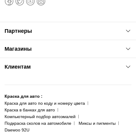
Партнеры
Автоновости
Магазины
Сервис колористам
www.agsat.com.ua/dvb-t2
Киев-Академгородок
Клиентам
ул. Рабочая, 2-а
095 343-80-83
О нас
Киев-Теремки
Контакты
ул. Заболотного, 11
Краска для авто
:
Доставка и оплата
093 611-39-23
Краска для авто по коду и номеру цвета
Сотрудничество
(ориентир: Интайм №40)
Краска в банках для авто
Наши публикации
Компьютерный подбор автоэмалей
Одесса
Публичная оферта
Подкраска сколов на автомобиле
Миксы и пигменты
пр-т Акад. Глушко, 29
Daewoo 92U
Политика конфиденциальности
066 554-97-70