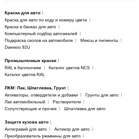
Киев-Теремки
Контакты
ул. Заболотного, 11
Краска для авто
:
Доставка и оплата
093 611-39-23
Краска для авто по коду и номеру цвета
Сотрудничество
(ориентир: Интайм №40)
Краска в банках для авто
Наши публикации
Компьютерный подбор автоэмалей
Одесса
Публичная оферта
Подкраска сколов на автомобиле
Миксы и пигменты
пр-т Акад. Глушко, 29
Daewoo 92U
Политика конфиденциальности
066 554-97-70
Гарантии и возврат
Промышленные краски
:
RAL в баллончике
Каталог цветов NCS
Каталог цветов RAL
ЛКМ: Лак, Шпатлевка, Грунт
:
Активаторы, отвердители и добавки
Грунты для авто
Лак автомобильный
Растворители
Сопутствующие и прочее
Шпатлевка для авто
Защита кузова авто
:
Антигравий для авто
Антикор для авто
Преобразователь ржавчины для авто