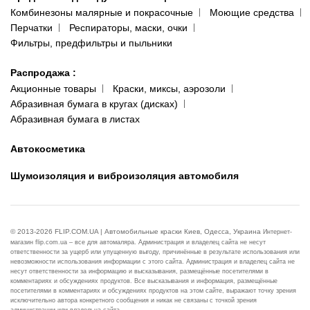
Комбинезоны малярные и покрасочные
Моющие средства
Перчатки
Респираторы, маски, очки
Фильтры, предфильтры и пыльники
Распродажа
:
Акционные товары
Краски, миксы, аэрозоли
Абразивная бумага в кругах (дисках)
Абразивная бумага в листах
Автокосметика
Шумоизоляция и виброизоляция автомобиля
© 2013-2026 FLIP.COM.UA | Автомобильные краски Киев, Одесса, Украина
Интернет-
магазин flip.com.ua – все для автомаляра. Администрация и владелец сайта не несут
ответственности за ущерб или упущенную выгоду, причинённые в результате использования или
невозможности использования информации с этого сайта. Администрация и владелец сайта не
несут ответственности за информацию и высказывания, размещённые посетителями в
комментариях и обсуждениях продуктов. Все высказывания и информация, размещённые
посетителями в комментариях и обсуждениях продуктов на этом сайте, выражают точку зрения
исключительно автора конкретного сообщения и никак не связаны с точкой зрения