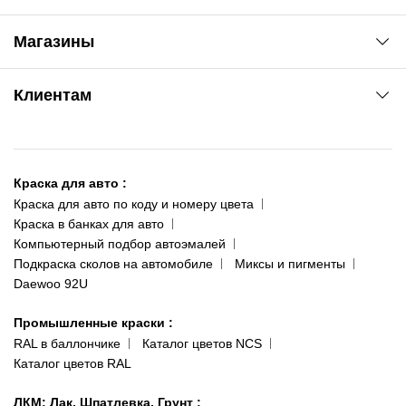
Автоновости
Магазины
Сервис колористам
www.agsat.com.ua/dvb-t2
Киев-Академгородок
Клиентам
ул. Рабочая, 2-а
095 343-80-83
О нас
Киев-Теремки
Контакты
ул. Заболотного, 11
Краска для авто
:
Доставка и оплата
093 611-39-23
Краска для авто по коду и номеру цвета
Сотрудничество
(ориентир: Интайм №40)
Краска в банках для авто
Наши публикации
Компьютерный подбор автоэмалей
Одесса
Публичная оферта
Подкраска сколов на автомобиле
Миксы и пигменты
пр-т Акад. Глушко, 29
Daewoo 92U
Политика конфиденциальности
066 554-97-70
Гарантии и возврат
Промышленные краски
:
RAL в баллончике
Каталог цветов NCS
Каталог цветов RAL
ЛКМ: Лак, Шпатлевка, Грунт
: