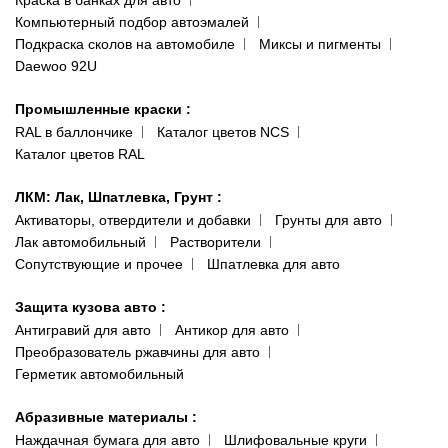
Наши публикации
Компьютерный подбор автоэмалей
Одесса
Публичная оферта
Подкраска сколов на автомобиле
Миксы и пигменты
пр-т Акад. Глушко, 29
Daewoo 92U
Политика конфиденциальности
066 554-97-70
Гарантии и возврат
Промышленные краски
:
RAL в баллончике
Каталог цветов NCS
Каталог цветов RAL
ЛКМ: Лак, Шпатлевка, Грунт
:
Активаторы, отвердители и добавки
Грунты для авто
Лак автомобильный
Растворители
Сопутствующие и прочее
Шпатлевка для авто
Защита кузова авто
:
Антигравий для авто
Антикор для авто
Преобразователь ржавчины для авто
Герметик автомобильный
Абразивные материалы
:
Наждачная бумага для авто
Шлифовальные круги