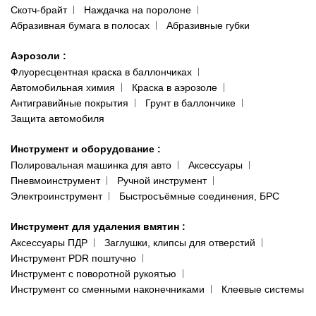
Скотч-брайт
Наждачка на поролоне
Абразивная бумага в полосах
Абразивные губки
Аэрозоли
:
Флуоресцентная краска в баллончиках
Автомобильная химия
Краска в аэрозоле
Антигравийные покрытия
Грунт в баллончике
Защита автомобиля
Инструмент и оборудование
:
Полировальная машинка для авто
Аксессуары
Пневмоинструмент
Ручной инструмент
Электроинструмент
Быстросъёмные соединения, БРС
Инструмент для удаления вмятин
:
Аксессуары ПДР
Заглушки, клипсы для отверстий
Инструмент PDR поштучно
Инструмент с поворотной рукоятью
Инструмент со сменными наконечниками
Клеевые системы