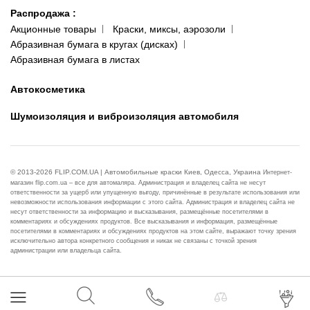
Распродажа
:
Акционные товары
Краски, миксы, аэрозоли
Абразивная бумага в кругах (дисках)
Абразивная бумага в листах
Автокосметика
Шумоизоляция и виброизоляция автомобиля
© 2013-2026 FLIP.COM.UA | Автомобильные краски Киев, Одесса, Украина
Интернет-
магазин flip.com.ua – все для автомаляра. Администрация и владелец сайта не несут
ответственности за ущерб или упущенную выгоду, причинённые в результате использования или
невозможности использования информации с этого сайта. Администрация и владелец сайта не
несут ответственности за информацию и высказывания, размещённые посетителями в
комментариях и обсуждениях продуктов. Все высказывания и информация, размещённые
посетителями в комментариях и обсуждениях продуктов на этом сайте, выражают точку зрения
исключительно автора конкретного сообщения и никак не связаны с точкой зрения
администрации или владельца сайта.