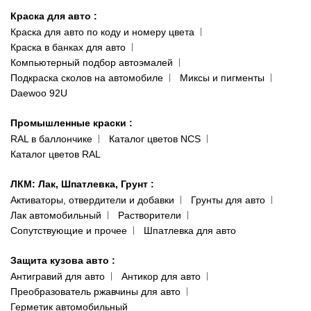
ул. Заболотного, 11
Краска для авто
:
Доставка и оплата
093 611-39-23
Краска для авто по коду и номеру цвета
Сотрудничество
(ориентир: Интайм №40)
Краска в банках для авто
Наши публикации
Компьютерный подбор автоэмалей
Одесса
Публичная оферта
Подкраска сколов на автомобиле
Миксы и пигменты
пр-т Акад. Глушко, 29
Daewoo 92U
Политика конфиденциальности
066 554-97-70
Гарантии и возврат
Промышленные краски
:
RAL в баллончике
Каталог цветов NCS
Каталог цветов RAL
ЛКМ: Лак, Шпатлевка, Грунт
:
Активаторы, отвердители и добавки
Грунты для авто
Лак автомобильный
Растворители
Сопутствующие и прочее
Шпатлевка для авто
Защита кузова авто
:
Антигравий для авто
Антикор для авто
Преобразователь ржавчины для авто
Герметик автомобильный