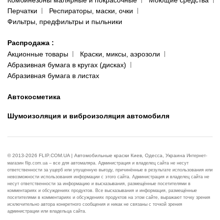
Комбинезоны малярные и покрасочные
Моющие средства
Перчатки
Респираторы, маски, очки
Фильтры, предфильтры и пыльники
Распродажа
:
Акционные товары
Краски, миксы, аэрозоли
Абразивная бумага в кругах (дисках)
Абразивная бумага в листах
Автокосметика
Шумоизоляция и виброизоляция автомобиля
© 2013-2026 FLIP.COM.UA | Автомобильные краски Киев, Одесса, Украина
Интернет-
магазин flip.com.ua – все для автомаляра. Администрация и владелец сайта не несут
ответственности за ущерб или упущенную выгоду, причинённые в результате использования или
невозможности использования информации с этого сайта. Администрация и владелец сайта не
несут ответственности за информацию и высказывания, размещённые посетителями в
комментариях и обсуждениях продуктов. Все высказывания и информация, размещённые
посетителями в комментариях и обсуждениях продуктов на этом сайте, выражают точку зрения
исключительно автора конкретного сообщения и никак не связаны с точкой зрения
администрации или владельца сайта.