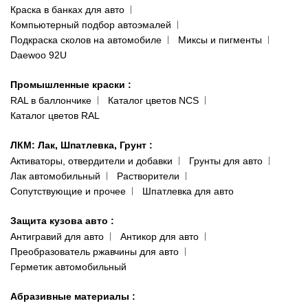
(ориентир: Интайм №40)
Краска в банках для авто
Наши публикации
Компьютерный подбор автоэмалей
Одесса
Публичная оферта
Подкраска сколов на автомобиле
Миксы и пигменты
пр-т Акад. Глушко, 29
Daewoo 92U
Политика конфиденциальности
066 554-97-70
Гарантии и возврат
Промышленные краски
:
RAL в баллончике
Каталог цветов NCS
Каталог цветов RAL
ЛКМ: Лак, Шпатлевка, Грунт
:
Активаторы, отвердители и добавки
Грунты для авто
Лак автомобильный
Растворители
Сопутствующие и прочее
Шпатлевка для авто
Защита кузова авто
:
Антигравий для авто
Антикор для авто
Преобразователь ржавчины для авто
Герметик автомобильный
Абразивные материалы
: