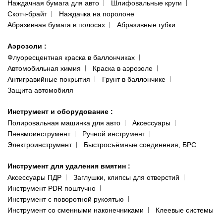
Наждачная бумага для авто
Шлифовальные круги
Скотч-брайт
Наждачка на поролоне
Абразивная бумага в полосах
Абразивные губки
Аэрозоли
:
Флуоресцентная краска в баллончиках
Автомобильная химия
Краска в аэрозоле
Антигравийные покрытия
Грунт в баллончике
Защита автомобиля
Инструмент и оборудование
:
Полировальная машинка для авто
Аксессуары
Пневмоинструмент
Ручной инструмент
Электроинструмент
Быстросъёмные соединения, БРС
Инструмент для удаления вмятин
:
Аксессуары ПДР
Заглушки, клипсы для отверстий
Инструмент PDR поштучно
Инструмент с поворотной рукоятью
Инструмент со сменными наконечниками
Клеевые системы