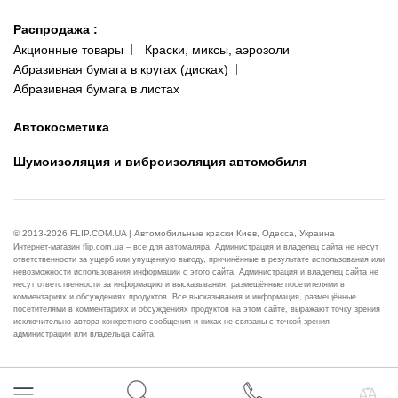
Распродажа
:
Акционные товары
Краски, миксы, аэрозоли
Абразивная бумага в кругах (дисках)
Абразивная бумага в листах
Автокосметика
Шумоизоляция и виброизоляция автомобиля
© 2013-2026 FLIP.COM.UA | Автомобильные краски Киев, Одесса, Украина
Интернет-магазин flip.com.ua – все для автомаляра. Администрация и владелец сайта не несут
ответственности за ущерб или упущенную выгоду, причинённые в результате использования или
невозможности использования информации с этого сайта. Администрация и владелец сайта не
несут ответственности за информацию и высказывания, размещённые посетителями в
комментариях и обсуждениях продуктов. Все высказывания и информация, размещённые
посетителями в комментариях и обсуждениях продуктов на этом сайте, выражают точку зрения
исключительно автора конкретного сообщения и никак не связаны с точкой зрения
администрации или владельца сайта.