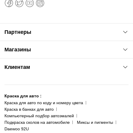
Партнеры
Автоновости
Магазины
Сервис колористам
www.agsat.com.ua/dvb-t2
Киев-Академгородок
Клиентам
ул. Рабочая, 2-а
095 343-80-83
О нас
Киев-Теремки
Контакты
ул. Заболотного, 11
Краска для авто
:
Доставка и оплата
093 611-39-23
Краска для авто по коду и номеру цвета
Сотрудничество
(ориентир: Интайм №40)
Краска в банках для авто
Наши публикации
Компьютерный подбор автоэмалей
Одесса
Публичная оферта
Подкраска сколов на автомобиле
Миксы и пигменты
пр-т Акад. Глушко, 29
Daewoo 92U
Политика конфиденциальности
066 554-97-70