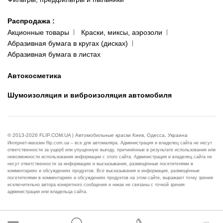
Распродажа
:
Акционные товары
Краски, миксы, аэрозоли
Абразивная бумага в кругах (дисках)
Абразивная бумага в листах
Автокосметика
Шумоизоляция и виброизоляция автомобиля
© 2013-2026 FLIP.COM.UA | Автомобильные краски Киев, Одесса, Украина
Интернет-магазин flip.com.ua – все для автомаляра. Администрация и владелец сайта не несут
ответственности за ущерб или упущенную выгоду, причинённые в результате использования или
невозможности использования информации с этого сайта. Администрация и владелец сайта не
несут ответственности за информацию и высказывания, размещённые посетителями в
комментариях и обсуждениях продуктов. Все высказывания и информация, размещённые
посетителями в комментариях и обсуждениях продуктов на этом сайте, выражают точку зрения
исключительно автора конкретного сообщения и никак не связаны с точкой зрения
администрации или владельца сайта.