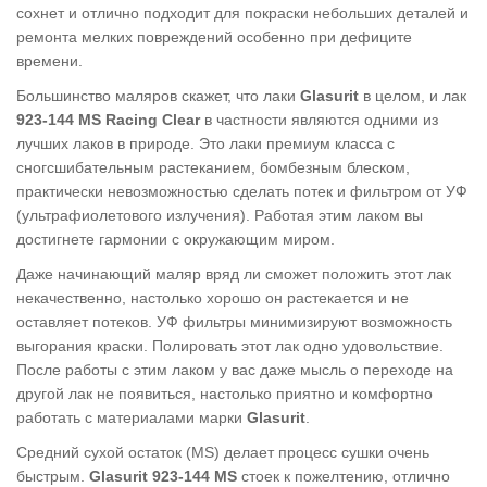
сохнет и отлично подходит для покраски небольших деталей и
ремонта мелких повреждений особенно при дефиците
времени.
Большинство маляров скажет, что лаки
Glasurit
в целом, и лак
923-144
MS Racing Clear
в частности являются одними из
лучших лаков в природе. Это лаки премиум класса с
сногсшибательным растеканием, бомбезным блеском,
практически невозможностью сделать потек и фильтром от УФ
(ультрафиолетового излучения). Работая этим лаком вы
достигнете гармонии с окружающим миром.
Даже начинающий маляр вряд ли сможет положить этот лак
некачественно, настолько хорошо он растекается и не
оставляет потеков. УФ фильтры минимизируют возможность
выгорания краски. Полировать этот лак одно удовольствие.
После работы с этим лаком у вас даже мысль о переходе на
другой лак не появиться, настолько приятно и комфортно
работать с материалами марки
Glasurit
.
Средний сухой остаток (MS) делает процесс сушки очень
быстрым.
Glasurit
923-
144
MS
стоек к пожелтению, отлично