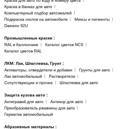
Краска для авто по коду и номеру цвета
Сотрудничество
(ориентир: Интайм №40)
Краска в банках для авто
Наши публикации
Компьютерный подбор автоэмалей
Одесса
Публичная оферта
Подкраска сколов на автомобиле
Миксы и пигменты
пр-т Акад. Глушко, 29
Daewoo 92U
Политика конфиденциальности
066 554-97-70
Гарантии и возврат
Промышленные краски
:
RAL в баллончике
Каталог цветов NCS
Каталог цветов RAL
ЛКМ: Лак, Шпатлевка, Грунт
:
Активаторы, отвердители и добавки
Грунты для авто
Лак автомобильный
Растворители
Сопутствующие и прочее
Шпатлевка для авто
Защита кузова авто
:
Антигравий для авто
Антикор для авто
Преобразователь ржавчины для авто
Герметик автомобильный
Абразивные материалы
: