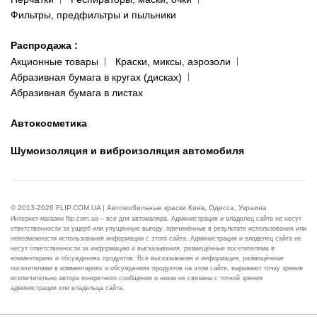
Фильтры, предфильтры и пыльники
Распродажа
:
Акционные товары
Краски, миксы, аэрозоли
Абразивная бумага в кругах (дисках)
Абразивная бумага в листах
Автокосметика
Шумоизоляция и виброизоляция автомобиля
© 2013-2026 FLIP.COM.UA | Автомобильные краски Киев, Одесса, Украина
Интернет-магазин flip.com.ua – все для автомаляра. Администрация и владелец сайта не несут
ответственности за ущерб или упущенную выгоду, причинённые в результате использования или
невозможности использования информации с этого сайта. Администрация и владелец сайта не
несут ответственности за информацию и высказывания, размещённые посетителями в
комментариях и обсуждениях продуктов. Все высказывания и информация, размещённые
посетителями в комментариях и обсуждениях продуктов на этом сайте, выражают точку зрения
исключительно автора конкретного сообщения и никак не связаны с точкой зрения
администрации или владельца сайта.