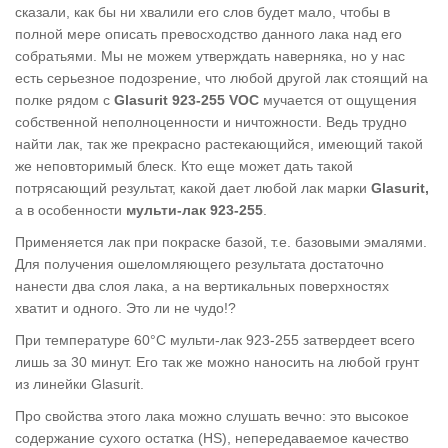
сказали, как бы ни хвалили его слов будет мало, чтобы в
полной мере описать превосходство данного лака над его
собратьями. Мы не можем утверждать наверняка, но у нас
есть серьезное подозрение, что любой другой лак стоящий на
полке рядом с
Glasurit 923-255 VOC
мучается от ощущения
собственной неполноценности и ничтожности. Ведь трудно
найти лак, так же прекрасно растекающийся, имеющий такой
же неповторимый блеск. Кто еще может дать такой
потрясающий результат, какой дает любой лак марки
Glasurit,
а в особенности
мульти-лак
923-255
.
Применяется лак при покраске базой, т.е. базовыми эмалями.
Для получения ошеломляющего результата достаточно
нанести два слоя лака, а на вертикальных поверхностях
хватит и одного. Это ли не чудо!?
При температуре 60°С мульти-лак 923-255
затвердеет всего
лишь за 30 минут. Его так же можно наносить на любой грунт
из линейки Glasurit.
Про свойства этого лака можно слушать вечно: это высокое
содержаниe сухого остатка (HS), непередаваемое качество