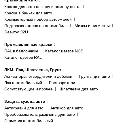
Доставка и оплата
093 611-39-23
Краска для авто по коду и номеру цвета
Сотрудничество
(ориентир: Интайм №40)
Краска в банках для авто
Наши публикации
Компьютерный подбор автоэмалей
Одесса
Публичная оферта
Подкраска сколов на автомобиле
Миксы и пигменты
пр-т Акад. Глушко, 29
Daewoo 92U
Политика конфиденциальности
066 554-97-70
Гарантии и возврат
Промышленные краски
:
RAL в баллончике
Каталог цветов NCS
Каталог цветов RAL
ЛКМ: Лак, Шпатлевка, Грунт
:
Активаторы, отвердители и добавки
Грунты для авто
Лак автомобильный
Растворители
Сопутствующие и прочее
Шпатлевка для авто
Защита кузова авто
:
Антигравий для авто
Антикор для авто
Преобразователь ржавчины для авто
Герметик автомобильный