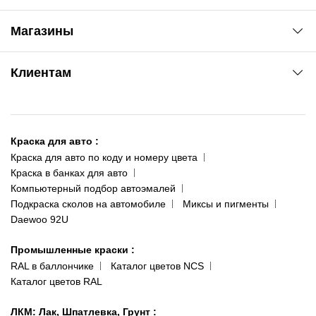
Автоновости
Магазины
Сервис колористам
www.agsat.com.ua/dvb-t2
Киев-Академгородок
Клиентам
ул. Рабочая, 2-а
095 343-80-83
О нас
Киев-Теремки
Контакты
ул. Заболотного, 11
Краска для авто
:
Доставка и оплата
093 611-39-23
Краска для авто по коду и номеру цвета
Сотрудничество
(ориентир: Интайм №40)
Краска в банках для авто
Наши публикации
Компьютерный подбор автоэмалей
Одесса
Публичная оферта
Подкраска сколов на автомобиле
Миксы и пигменты
пр-т Акад. Глушко, 29
Daewoo 92U
Политика конфиденциальности
066 554-97-70
Гарантии и возврат
Промышленные краски
:
RAL в баллончике
Каталог цветов NCS
Каталог цветов RAL
ЛКМ: Лак, Шпатлевка, Грунт
: