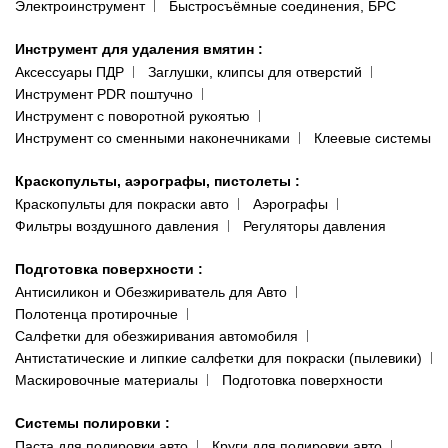
Электроинструмент
Быстросъёмные соединения, БРС
Инструмент для удаления вмятин
:
Аксессуары ПДР
Заглушки, клипсы для отверстий
Инструмент PDR поштучно
Инструмент с поворотной рукоятью
Инструмент со сменными наконечниками
Клеевые системы
Краскопульты, аэрографы, пистолеты
:
Краскопульты для покраски авто
Аэрографы
Фильтры воздушного давления
Регуляторы давления
Подготовка поверхности
:
Антисиликон и Обезжириватель для Авто
Полотенца протирочные
Салфетки для обезжиривания автомобиля
Антистатические и липкие салфетки для покраски (пылевики)
Маскировочные материалы
Подготовка поверхности
Системы полировки
:
Паста для полировки авто
Круги для полировки авто