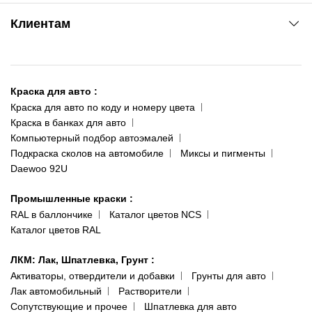
www.agsat.com.ua/dvb-t2
Киев-Академгородок
Клиентам
ул. Рабочая, 2-а
095 343-80-83
О нас
Киев-Теремки
Контакты
ул. Заболотного, 11
Краска для авто
:
Доставка и оплата
093 611-39-23
Краска для авто по коду и номеру цвета
Сотрудничество
(ориентир: Интайм №40)
Краска в банках для авто
Наши публикации
Компьютерный подбор автоэмалей
Одесса
Публичная оферта
Подкраска сколов на автомобиле
Миксы и пигменты
пр-т Акад. Глушко, 29
Daewoo 92U
Политика конфиденциальности
066 554-97-70
Гарантии и возврат
Промышленные краски
:
RAL в баллончике
Каталог цветов NCS
Каталог цветов RAL
ЛКМ: Лак, Шпатлевка, Грунт
:
Активаторы, отвердители и добавки
Грунты для авто
Лак автомобильный
Растворители
Сопутствующие и прочее
Шпатлевка для авто