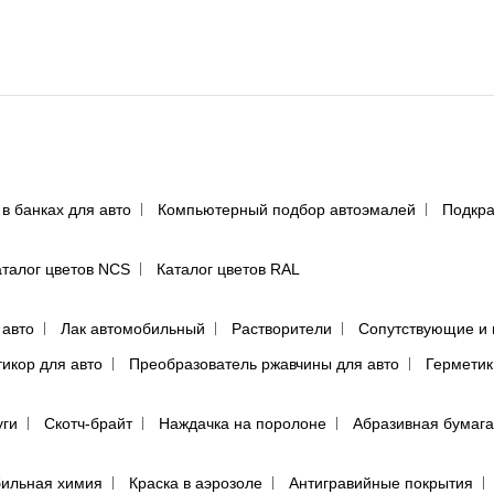
 в банках для авто
Компьютерный подбор автоэмалей
Подкра
аталог цветов NCS
Каталог цветов RAL
 авто
Лак автомобильный
Растворители
Сопутствующие и 
тикор для авто
Преобразователь ржавчины для авто
Герметик
уги
Скотч-брайт
Наждачка на поролоне
Абразивная бумага
ильная химия
Краска в аэрозоле
Антигравийные покрытия