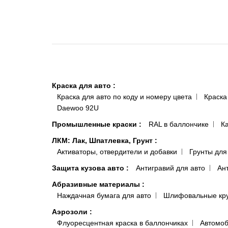
Краска для авто
:
Краска для авто по коду и номеру цвета
Краска
Daewoo 92U
Промышленные краски
:
RAL в баллончике
К
ЛКМ: Лак, Шпатлевка, Грунт
:
Активаторы, отвердители и добавки
Грунты для
Защита кузова авто
:
Антигравий для авто
Ан
Абразивные материалы
:
Наждачная бумага для авто
Шлифовальные кр
Аэрозоли
:
Флуоресцентная краска в баллончиках
Автомоб