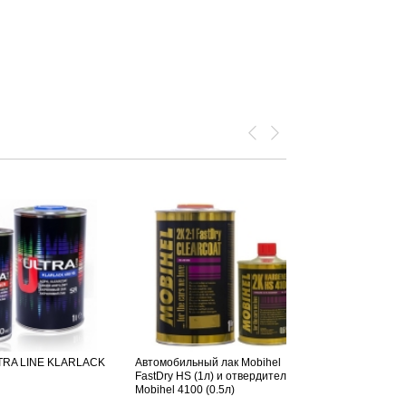
LTRA LINE KLARLACK
Автомобильный лак Mobihel
Лак во флако
FastDry HS (1л) и отвердитель
BrushLine, 2
Mobihel 4100 (0.5л)