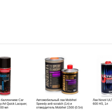
в баллончике Car
Автомобильный лак Mobihel
Лак Novol U
y Art Quick Lacquer,
Speedy anti-scratch (1л) и
600 HS, 1л
500 мл
отвердитель Mobihel 1500 (0.5л)