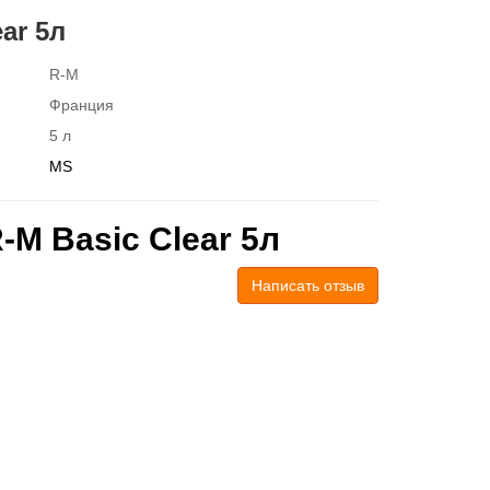
ar 5л
R-M
Франция
5 л
MS
M Basic Clear 5л
Написать отзыв