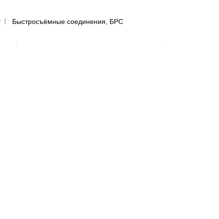
т
Быстросъёмные соединения, БРС
ятью
Инструмент со сменными наконечниками
авления
Регуляторы давления
сти
лфетки для полировки авто
предфильтры и пыльники
бумага в листах