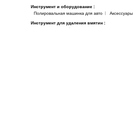
Инструмент и оборудование
:
Полировальная машинка для авто
Аксессуары
Инструмент для удаления вмятин
:
Аксессуары ПДР
Заглушки, клипсы для отверст
Клеевые системы
Краскопульты, аэрографы, пистолеты
:
Краско
Подготовка поверхности
:
Антисиликон и Обезжириватель для Авто
Полот
Антистатические и липкие салфетки для покраски 
Системы полировки
:
Паста для полировки авто
Средства индивидуальной защиты
:
Комбинезоны малярные и покрасочные
Моющи
Распродажа
:
Акционные товары
Краски, микс
Автокосметика
Шумоизоляция и виброизоляция автомобиля