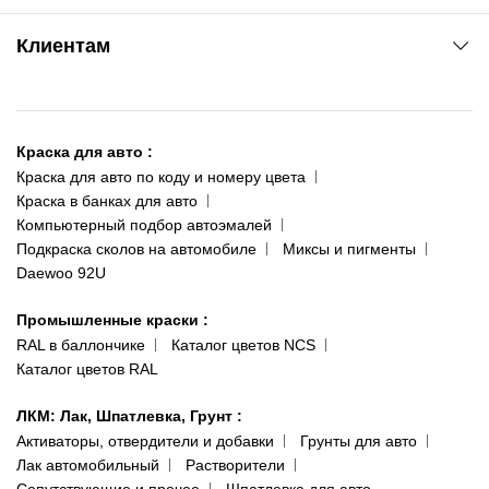
www.agsat.com.ua/dvb-t2
Киев-Академгородок
Клиентам
ул. Рабочая, 2-а
095 343-80-83
О нас
Киев-Теремки
Контакты
ул. Заболотного, 11
Краска для авто
:
Доставка и оплата
093 611-39-23
Краска для авто по коду и номеру цвета
Сотрудничество
(ориентир: Интайм №40)
Краска в банках для авто
Наши публикации
Компьютерный подбор автоэмалей
Одесса
Публичная оферта
Подкраска сколов на автомобиле
Миксы и пигменты
пр-т Акад. Глушко, 29
Daewoo 92U
Политика конфиденциальности
066 554-97-70
Гарантии и возврат
Промышленные краски
:
RAL в баллончике
Каталог цветов NCS
Каталог цветов RAL
ЛКМ: Лак, Шпатлевка, Грунт
:
Активаторы, отвердители и добавки
Грунты для авто
Лак автомобильный
Растворители