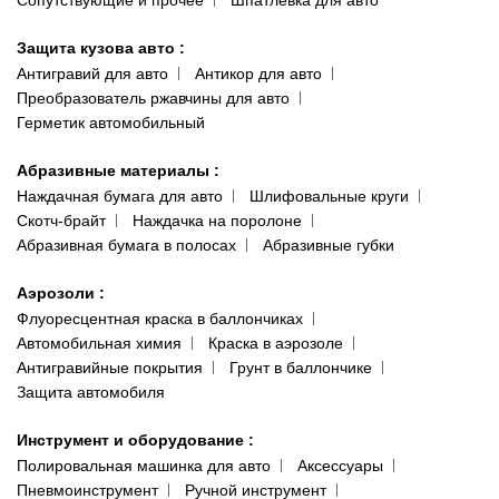
Сопутствующие и прочее
Шпатлевка для авто
Защита кузова авто
:
Антигравий для авто
Антикор для авто
Преобразователь ржавчины для авто
Герметик автомобильный
Абразивные материалы
:
Наждачная бумага для авто
Шлифовальные круги
Скотч-брайт
Наждачка на поролоне
Абразивная бумага в полосах
Абразивные губки
Аэрозоли
:
Флуоресцентная краска в баллончиках
Автомобильная химия
Краска в аэрозоле
Антигравийные покрытия
Грунт в баллончике
Защита автомобиля
Инструмент и оборудование
:
Полировальная машинка для авто
Аксессуары
Пневмоинструмент
Ручной инструмент