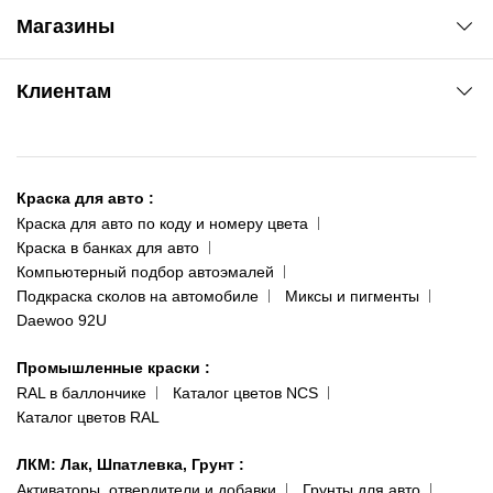
Автоновости
Магазины
Сервис колористам
www.agsat.com.ua/dvb-t2
Киев-Академгородок
Клиентам
ул. Рабочая, 2-а
095 343-80-83
О нас
Киев-Теремки
Контакты
ул. Заболотного, 11
Краска для авто
:
Доставка и оплата
093 611-39-23
Краска для авто по коду и номеру цвета
Сотрудничество
(ориентир: Интайм №40)
Краска в банках для авто
Наши публикации
Компьютерный подбор автоэмалей
Одесса
Публичная оферта
Подкраска сколов на автомобиле
Миксы и пигменты
пр-т Акад. Глушко, 29
Daewoo 92U
Политика конфиденциальности
066 554-97-70
Гарантии и возврат
Промышленные краски
:
RAL в баллончике
Каталог цветов NCS
Каталог цветов RAL
ЛКМ: Лак, Шпатлевка, Грунт
:
Активаторы, отвердители и добавки
Грунты для авто