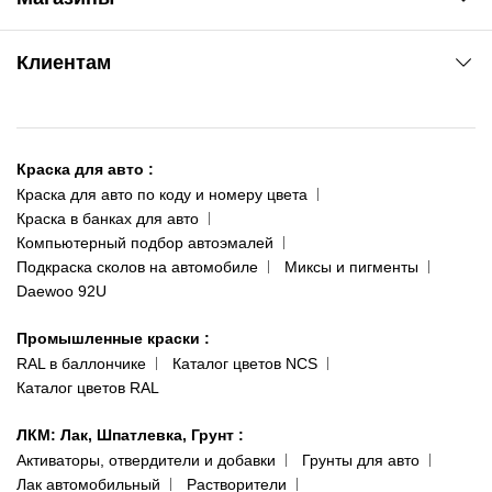
Сервис колористам
www.agsat.com.ua/dvb-t2
Киев-Академгородок
Клиентам
ул. Рабочая, 2-а
095 343-80-83
О нас
Киев-Теремки
Контакты
ул. Заболотного, 11
Краска для авто
:
Доставка и оплата
093 611-39-23
Краска для авто по коду и номеру цвета
Сотрудничество
(ориентир: Интайм №40)
Краска в банках для авто
Наши публикации
Компьютерный подбор автоэмалей
Одесса
Публичная оферта
Подкраска сколов на автомобиле
Миксы и пигменты
пр-т Акад. Глушко, 29
Daewoo 92U
Политика конфиденциальности
066 554-97-70
Гарантии и возврат
Промышленные краски
:
RAL в баллончике
Каталог цветов NCS
Каталог цветов RAL
ЛКМ: Лак, Шпатлевка, Грунт
:
Активаторы, отвердители и добавки
Грунты для авто
Лак автомобильный
Растворители