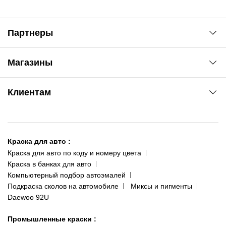
Партнеры
Автоновости
Магазины
Сервис колористам
www.agsat.com.ua/dvb-t2
Киев-Академгородок
Клиентам
ул. Рабочая, 2-а
095 343-80-83
О нас
Киев-Теремки
Контакты
ул. Заболотного, 11
Краска для авто
:
Доставка и оплата
093 611-39-23
Краска для авто по коду и номеру цвета
Сотрудничество
(ориентир: Интайм №40)
Краска в банках для авто
Наши публикации
Компьютерный подбор автоэмалей
Одесса
Публичная оферта
Подкраска сколов на автомобиле
Миксы и пигменты
пр-т Акад. Глушко, 29
Daewoo 92U
Политика конфиденциальности
066 554-97-70
Гарантии и возврат
Промышленные краски
: