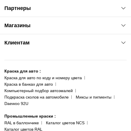
Партнеры
Автоновости
Магазины
Сервис колористам
www.agsat.com.ua/dvb-t2
Киев-Академгородок
Клиентам
ул. Рабочая, 2-а
095 343-80-83
О нас
Киев-Теремки
Контакты
ул. Заболотного, 11
Краска для авто
:
Доставка и оплата
093 611-39-23
Краска для авто по коду и номеру цвета
Сотрудничество
(ориентир: Интайм №40)
Краска в банках для авто
Наши публикации
Компьютерный подбор автоэмалей
Одесса
Публичная оферта
Подкраска сколов на автомобиле
Миксы и пигменты
пр-т Акад. Глушко, 29
Daewoo 92U
Политика конфиденциальности
066 554-97-70
Гарантии и возврат
Промышленные краски
:
RAL в баллончике
Каталог цветов NCS
Каталог цветов RAL