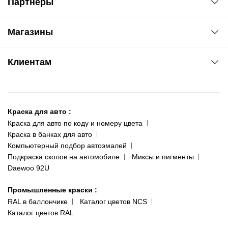
Партнеры
Автоновости
Магазины
Сервис колористам
www.agsat.com.ua/dvb-t2
Киев-Академгородок
Клиентам
ул. Рабочая, 2-а
095 343-80-83
О нас
Киев-Теремки
Контакты
ул. Заболотного, 11
Краска для авто
:
Доставка и оплата
093 611-39-23
Краска для авто по коду и номеру цвета
Сотрудничество
(ориентир: Интайм №40)
Краска в банках для авто
Наши публикации
Компьютерный подбор автоэмалей
Одесса
Публичная оферта
Подкраска сколов на автомобиле
Миксы и пигменты
пр-т Акад. Глушко, 29
Daewoo 92U
Политика конфиденциальности
066 554-97-70
Гарантии и возврат
Промышленные краски
:
RAL в баллончике
Каталог цветов NCS
Каталог цветов RAL