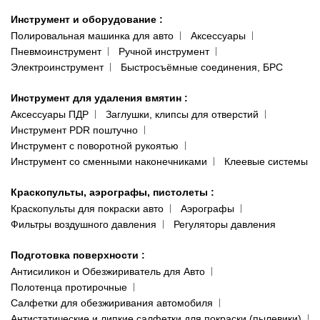
Инструмент и оборудование
:
Полировальная машинка для авто
Аксессуары
Пневмоинструмент
Ручной инструмент
Электроинструмент
Быстросъёмные соединения, БРС
Инструмент для удаления вмятин
:
Аксессуары ПДР
Заглушки, клипсы для отверстий
Инструмент PDR поштучно
Инструмент с поворотной рукоятью
Инструмент со сменными наконечниками
Клеевые системы
Краскопульты, аэрографы, пистолеты
:
Краскопульты для покраски авто
Аэрографы
Фильтры воздушного давления
Регуляторы давления
Подготовка поверхности
:
Антисиликон и Обезжириватель для Авто
Полотенца протирочные
Салфетки для обезжиривания автомобиля
Антистатические и липкие салфетки для покраски (пылевики)