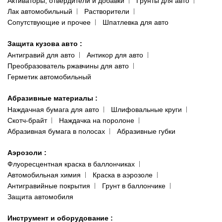
Активаторы, отвердители и добавки
Грунты для авто
Лак автомобильный
Растворители
Сопутствующие и прочее
Шпатлевка для авто
Защита кузова авто
:
Антигравий для авто
Антикор для авто
Преобразователь ржавчины для авто
Герметик автомобильный
Абразивные материалы
:
Наждачная бумага для авто
Шлифовальные круги
Скотч-брайт
Наждачка на поролоне
Абразивная бумага в полосах
Абразивные губки
Аэрозоли
:
Флуоресцентная краска в баллончиках
Автомобильная химия
Краска в аэрозоле
Антигравийные покрытия
Грунт в баллончике
Защита автомобиля
Инструмент и оборудование
: