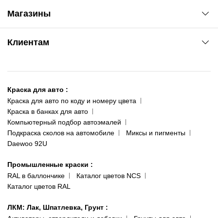
Автоновости
Магазины
Сервис колористам
www.agsat.com.ua/dvb-t2
Киев-Академгородок
Клиентам
ул. Рабочая, 2-а
095 343-80-83
О нас
Киев-Теремки
Контакты
ул. Заболотного, 11
Краска для авто
:
Доставка и оплата
093 611-39-23
Краска для авто по коду и номеру цвета
Сотрудничество
(ориентир: Интайм №40)
Краска в банках для авто
Наши публикации
Компьютерный подбор автоэмалей
Одесса
Публичная оферта
Подкраска сколов на автомобиле
Миксы и пигменты
пр-т Акад. Глушко, 29
Daewoo 92U
Политика конфиденциальности
066 554-97-70
Гарантии и возврат
Промышленные краски
:
RAL в баллончике
Каталог цветов NCS
Каталог цветов RAL
ЛКМ: Лак, Шпатлевка, Грунт
: