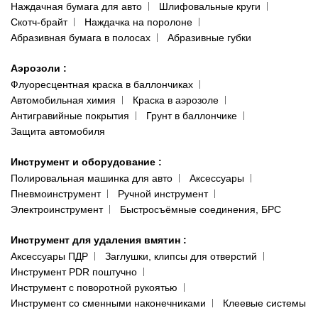
Наждачная бумага для авто
Шлифовальные круги
Скотч-брайт
Наждачка на поролоне
Абразивная бумага в полосах
Абразивные губки
Аэрозоли
:
Флуоресцентная краска в баллончиках
Автомобильная химия
Краска в аэрозоле
Антигравийные покрытия
Грунт в баллончике
Защита автомобиля
Инструмент и оборудование
:
Полировальная машинка для авто
Аксессуары
Пневмоинструмент
Ручной инструмент
Электроинструмент
Быстросъёмные соединения, БРС
Инструмент для удаления вмятин
:
Аксессуары ПДР
Заглушки, клипсы для отверстий
Инструмент PDR поштучно
Инструмент с поворотной рукоятью
Инструмент со сменными наконечниками
Клеевые системы