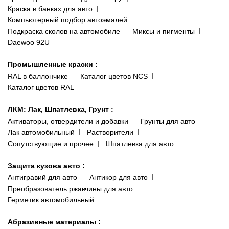
Сотрудничество
(ориентир: Интайм №40)
Краска в банках для авто
Наши публикации
Компьютерный подбор автоэмалей
Одесса
Публичная оферта
Подкраска сколов на автомобиле
Миксы и пигменты
пр-т Акад. Глушко, 29
Daewoo 92U
Политика конфиденциальности
066 554-97-70
Гарантии и возврат
Промышленные краски
:
RAL в баллончике
Каталог цветов NCS
Каталог цветов RAL
ЛКМ: Лак, Шпатлевка, Грунт
:
Активаторы, отвердители и добавки
Грунты для авто
Лак автомобильный
Растворители
Сопутствующие и прочее
Шпатлевка для авто
Защита кузова авто
:
Антигравий для авто
Антикор для авто
Преобразователь ржавчины для авто
Герметик автомобильный
Абразивные материалы
: