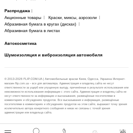
Распродажа
:
Акционные товары
Краски, миксы, аэрозоли
Абразивная бумага в кругах (дисках)
Абразивная бумага в листах
Автокосметика
Шумоизоляция и виброизоляция автомобиля
© 2013-2026 FLIP.COM.UA | Автомобильные краски Киев, Одесса, Украина
Интернет-
магазин flip.com.ua – все для автомаляра. Администрация и владелец сайта не несут
ответственности за ущерб или упущенную выгоду, причинённые в результате использования или
невозможности использования информации с этого сайта. Администрация и владелец сайта не
несут ответственности за информацию и высказывания, размещённые посетителями в
комментариях и обсуждениях продуктов. Все высказывания и информация, размещённые
посетителями в комментариях и обсуждениях продуктов на этом сайте, выражают точку зрения
исключительно автора конкретного сообщения и никак не связаны с точкой зрения
администрации или владельца сайта.