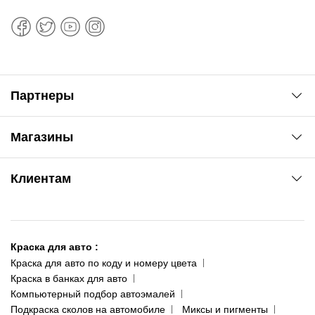
Партнеры
Автоновости
Магазины
Сервис колористам
www.agsat.com.ua/dvb-t2
Киев-Академгородок
Клиентам
ул. Рабочая, 2-а
095 343-80-83
О нас
Киев-Теремки
Контакты
ул. Заболотного, 11
Краска для авто
:
Доставка и оплата
093 611-39-23
Краска для авто по коду и номеру цвета
Сотрудничество
(ориентир: Интайм №40)
Краска в банках для авто
Наши публикации
Компьютерный подбор автоэмалей
Одесса
Публичная оферта
Подкраска сколов на автомобиле
Миксы и пигменты