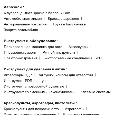
Аэрозоли
:
Флуоресцентная краска в баллончиках
Автомобильная химия
Краска в аэрозоле
Антигравийные покрытия
Грунт в баллончике
Защита автомобиля
Инструмент и оборудование
:
Полировальная машинка для авто
Аксессуары
Пневмоинструмент
Ручной инструмент
Электроинструмент
Быстросъёмные соединения, БРС
Инструмент для удаления вмятин
:
Аксессуары ПДР
Заглушки, клипсы для отверстий
Инструмент PDR поштучно
Инструмент с поворотной рукоятью
Инструмент со сменными наконечниками
Клеевые системы
Краскопульты, аэрографы, пистолеты
:
Краскопульты для покраски авто
Аэрографы
Фильтры воздушного давления
Регуляторы давления