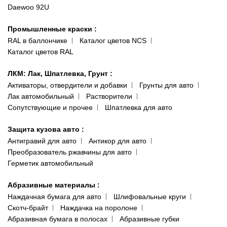
пр-т Акад. Глушко, 29
Daewoo 92U
Политика конфиденциальности
066 554-97-70
Гарантии и возврат
Промышленные краски
:
RAL в баллончике
Каталог цветов NCS
Каталог цветов RAL
ЛКМ: Лак, Шпатлевка, Грунт
:
Активаторы, отвердители и добавки
Грунты для авто
Лак автомобильный
Растворители
Сопутствующие и прочее
Шпатлевка для авто
Защита кузова авто
:
Антигравий для авто
Антикор для авто
Преобразователь ржавчины для авто
Герметик автомобильный
Абразивные материалы
:
Наждачная бумага для авто
Шлифовальные круги
Скотч-брайт
Наждачка на поролоне
Абразивная бумага в полосах
Абразивные губки