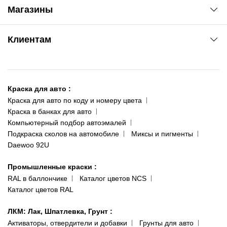
Автоновости
Магазины
Сервис колористам
www.agsat.com.ua/dvb-t2
Киев-Академгородок
Клиентам
ул. Рабочая, 2-а
095 343-80-83
О нас
Киев-Теремки
Контакты
ул. Заболотного, 11
Краска для авто
:
Доставка и оплата
093 611-39-23
Краска для авто по коду и номеру цвета
Сотрудничество
(ориентир: Интайм №40)
Краска в банках для авто
Наши публикации
Компьютерный подбор автоэмалей
Одесса
Публичная оферта
Подкраска сколов на автомобиле
Миксы и пигменты
пр-т Акад. Глушко, 29
Daewoo 92U
Политика конфиденциальности
066 554-97-70
Гарантии и возврат
Промышленные краски
:
RAL в баллончике
Каталог цветов NCS
Каталог цветов RAL
ЛКМ: Лак, Шпатлевка, Грунт
:
Активаторы, отвердители и добавки
Грунты для авто