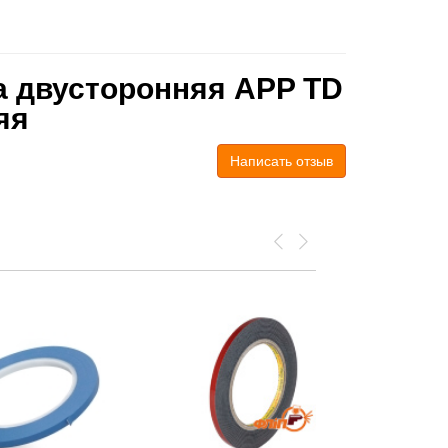
а двусторонняя APP TD
яя
Написать отзыв