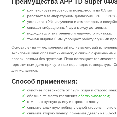
Преимущества APP TD Super 0408
компенсирует неровности поверхности до 0,5 мм;
работает в температурном диапазоне −20…+120°С
устойчива к УФ-излучению и атмосферным воздейс
снижает вибрационный шум между деталями;
подходит для внутреннего и наружного монтажа;
точная ширина 6 мм упрощает работу с узкими пр
Основа ленты — мелкоячеистый полиэтиленовый вспененны
Акриловый клей образует химическую связь с окрашенными
поверхностями без грунтовки. Пена поглощает термическое
герметичным даже при суточных перепадах температуры. С
для молдингов.
Способ применения:
очистите поверхность от пыли, жира и старого клея
обезжирьте место крепления
обезжиривателем
;
отмерьте нужную длину и отрежьте ленту;
снимите защитную плёнку с одной стороны, приклей
снимите вторую плёнку, прижмите деталь на 30–60 