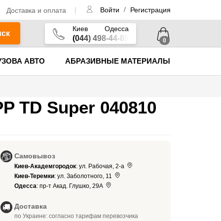
/
Доставка и оплата
Войти
Регистрация
Киев
Одесса
иск
(044) 498-44-89
0
УЗОВА АВТО
АБРАЗИВНЫЕ МАТЕРИАЛЫ
P TD Super 040810
Самовывоз
Киев-Академгородок
: ул. Рабочая, 2-а
Киев-Теремки
: ул. Заболотного, 11
Одесса
: пр-т Акад. Глушко, 29А
Доставка
по Украине: согласно тарифам перевозчика