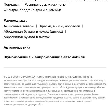
Перчатки
Респираторы, маски, очки
Фильтры, предфильтры и пыльники
Распродажа
:
Акционные товары
Краски, миксы, аэрозоли
Абразивная бумага в кругах (дисках)
Абразивная бумага в листах
Автокосметика
Шумоизоляция и виброизоляция автомобиля
© 2013-2026 FLIP.COM.UA | Автомобильные краски Киев, Одесса, Украина
Интернет-магазин flip.com.ua – все для автомаляра. Администрация и владелец сайта не несут
ответственности за ущерб или упущенную выгоду, причинённые в результате использования или
невозможности использования информации с этого сайта. Администрация и владелец сайта не
несут ответственности за информацию и высказывания, размещённые посетителями в
комментариях и обсуждениях продуктов. Все высказывания и информация, размещённые
посетителями в комментариях и обсуждениях продуктов на этом сайте, выражают точку зрения
исключительно автора конкретного сообщения и никак не связаны с точкой зрения
администрации или владельца сайта.