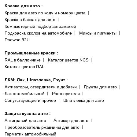
ул. Заболотного, 11
Краска для авто
:
Доставка и оплата
093 611-39-23
Краска для авто по коду и номеру цвета
Сотрудничество
(ориентир: Интайм №40)
Краска в банках для авто
Наши публикации
Компьютерный подбор автоэмалей
Одесса
Публичная оферта
Подкраска сколов на автомобиле
Миксы и пигменты
пр-т Акад. Глушко, 29
Daewoo 92U
Политика конфиденциальности
066 554-97-70
Гарантии и возврат
Промышленные краски
:
RAL в баллончике
Каталог цветов NCS
Каталог цветов RAL
ЛКМ: Лак, Шпатлевка, Грунт
:
Активаторы, отвердители и добавки
Грунты для авто
Лак автомобильный
Растворители
Сопутствующие и прочее
Шпатлевка для авто
Защита кузова авто
:
Антигравий для авто
Антикор для авто
Преобразователь ржавчины для авто
Герметик автомобильный