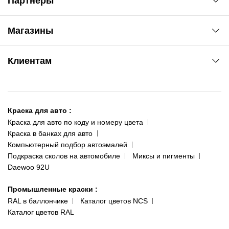
Партнеры
Автоновости
Магазины
Сервис колористам
www.agsat.com.ua/dvb-t2
Киев-Академгородок
Клиентам
ул. Рабочая, 2-а
095 343-80-83
О нас
Киев-Теремки
Контакты
ул. Заболотного, 11
Краска для авто
:
Доставка и оплата
093 611-39-23
Краска для авто по коду и номеру цвета
Сотрудничество
(ориентир: Интайм №40)
Краска в банках для авто
Наши публикации
Компьютерный подбор автоэмалей
Одесса
Публичная оферта
Подкраска сколов на автомобиле
Миксы и пигменты
пр-т Акад. Глушко, 29
Daewoo 92U
Политика конфиденциальности
066 554-97-70
Гарантии и возврат
Промышленные краски
:
RAL в баллончике
Каталог цветов NCS
Каталог цветов RAL