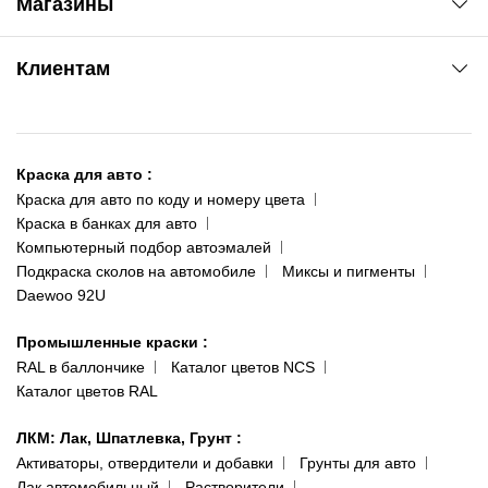
Магазины
Сервис колористам
www.agsat.com.ua/dvb-t2
Киев-Академгородок
Клиентам
ул. Рабочая, 2-а
095 343-80-83
О нас
Киев-Теремки
Контакты
ул. Заболотного, 11
Краска для авто
:
Доставка и оплата
093 611-39-23
Краска для авто по коду и номеру цвета
Сотрудничество
(ориентир: Интайм №40)
Краска в банках для авто
Наши публикации
Компьютерный подбор автоэмалей
Одесса
Публичная оферта
Подкраска сколов на автомобиле
Миксы и пигменты
пр-т Акад. Глушко, 29
Daewoo 92U
Политика конфиденциальности
066 554-97-70
Гарантии и возврат
Промышленные краски
:
RAL в баллончике
Каталог цветов NCS
Каталог цветов RAL
ЛКМ: Лак, Шпатлевка, Грунт
:
Активаторы, отвердители и добавки
Грунты для авто
Лак автомобильный
Растворители