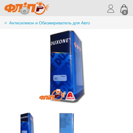
0
<
Антисиликон и Обезжириватель для Авто