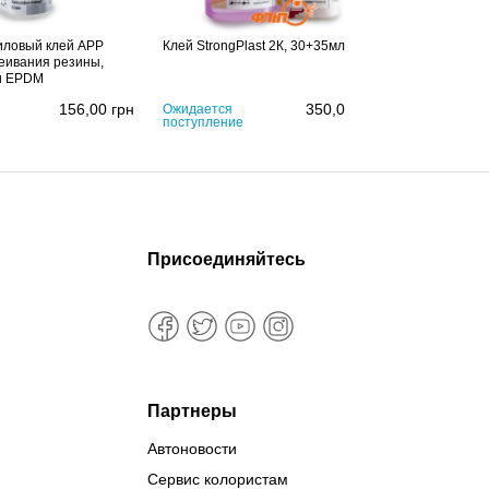
иловый клей APP
Клей StrongPlast 2К, 30+35мл
Клей StrongP
еивания резины,
и EPDM
156,00
грн
350,00
грн
Ожидается
Ожидается
поступление
поступлени
Присоединяйтесь
Партнеры
Автоновости
Сервис колористам