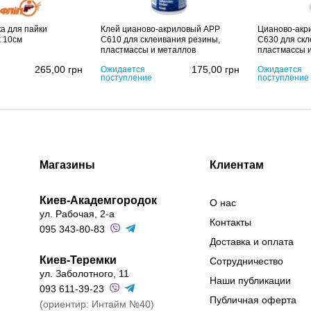
а для пайки
Клей цианово-акриловый APP
Цианово-акр
х 10см
C610 для склеивания резины,
C630 для скл
пластмассы и металлов
пластмассы 
265,00
грн
175,00
грн
Ожидается
Ожидается
поступление
поступление
Магазины
Клиентам
Киев-Академгородок
О нас
ул. Рабочая, 2-а
Контакты
095 343-80-83
Доставка и оплата
Киев-Теремки
Сотрудничество
ул. Заболотного, 11
Наши публикации
093 611-39-23
Публичная оферта
(ориентир: Интайм №40)