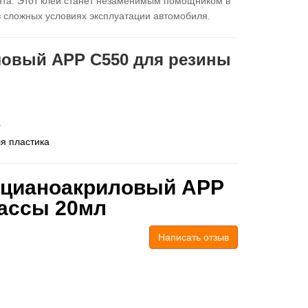
та. Этот клей станет незаменимым помощником в
 сложных условиях эксплуатации автомобиля.
ловый APP C550 для резины
а
я пластика
 цианоакриловый APP
массы 20мл
Написать отзыв