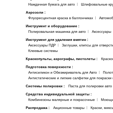
Наждачная бумага для авто
Шлифовальные кр
Аэрозоли
:
Флуоресцентная краска в баллончиках
Автомоб
Инструмент и оборудование
:
Полировальная машинка для авто
Аксессуары
Инструмент для удаления вмятин
:
Аксессуары ПДР
Заглушки, клипсы для отверст
Клеевые системы
Краскопульты, аэрографы, пистолеты
:
Краско
Подготовка поверхности
:
Антисиликон и Обезжириватель для Авто
Полот
Антистатические и липкие салфетки для покраски 
Системы полировки
:
Паста для полировки авто
Средства индивидуальной защиты
:
Комбинезоны малярные и покрасочные
Моющи
Распродажа
:
Акционные товары
Краски, микс