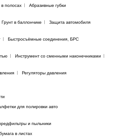
 в полосах
Абразивные губки
Грунт в баллончике
Защита автомобиля
т
Быстросъёмные соединения, БРС
ятью
Инструмент со сменными наконечниками
авления
Регуляторы давления
сти
лфетки для полировки авто
предфильтры и пыльники
бумага в листах