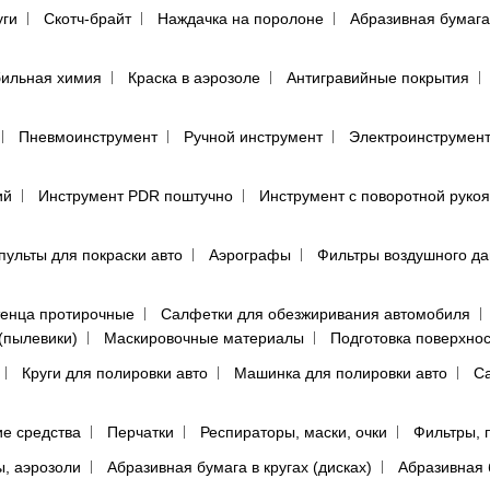
уги
Скотч-брайт
Наждачка на поролоне
Абразивная бумага
ильная химия
Краска в аэрозоле
Антигравийные покрытия
Пневмоинструмент
Ручной инструмент
Электроинструмен
ий
Инструмент PDR поштучно
Инструмент с поворотной руко
пульты для покраски авто
Аэрографы
Фильтры воздушного д
енца протирочные
Салфетки для обезжиривания автомобиля
(пылевики)
Маскировочные материалы
Подготовка поверхно
Круги для полировки авто
Машинка для полировки авто
Са
е средства
Перчатки
Респираторы, маски, очки
Фильтры, 
ы, аэрозоли
Абразивная бумага в кругах (дисках)
Абразивная 