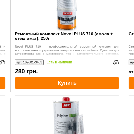
Ремонтный комплект Novol PLUS 710 (смола +
Ст
стекломат), 250г
й и
Novol PLUS 710 — профессиональный ремонтный комплект для
Ст
овых
восстановления и укрепления поверхностей автомобиля. Идеален для
мат
ть к
авторемонта как в мастерских, так и самостоятельного ремонта.
пов
Высокая прочность, универсальность применения, легкая обработка
про
после затвердевания.
Есть в наличии
арт. 109601-3403
ар
280
грн.
о
Купить