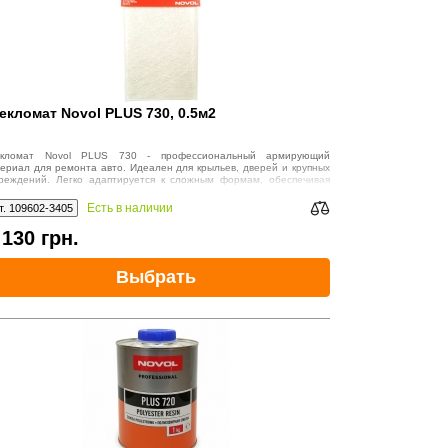
екломат Novol PLUS 730, 0.5м2
екломат Novol PLUS 730 - профессиональный армирующий
ериал для ремонта авто. Идеален для крыльев, дверей и крупных
реждений. Легко адаптируется к сложным формам, обеспечивая
чный и долговечный ремонт.
Есть в наличии
т. 109602-3405
130
грн.
т
Выбрать