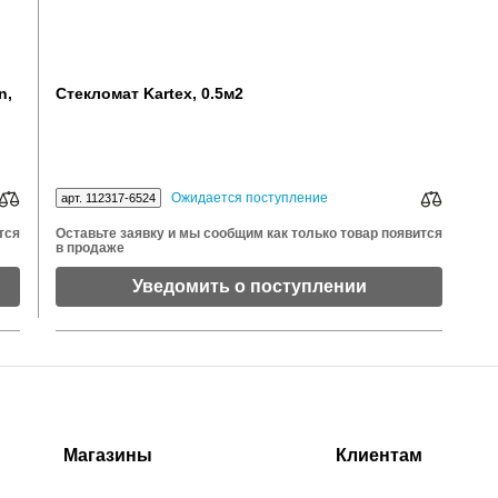
n,
Стекломат Kartex, 0.5м2
Ожидается поступление
арт. 112317-6524
тся
Оставьте заявку и мы сообщим как только товар появится
в продаже
Уведомить о поступлении
Магазины
Клиентам