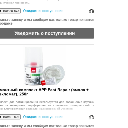
аническая прочность.
Ожидается поступление
т. 100320-873
тавьте заявку и мы сообщим как только товар появится
продаже
Уведомить о поступлении
монтный комплект APP Fast Repair (смола +
екломат), 250г
плект для ламинирования используется для заполнения крупных
ектов материала, перфорации металлических поверхностей, а
же для укрепления ослабленных коррозией участков.
Ожидается поступление
т. 100401-826
тавьте заявку и мы сообщим как только товар появится