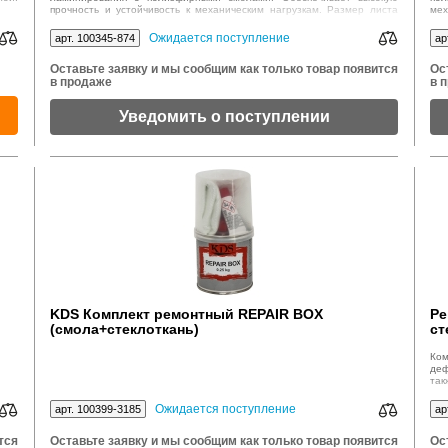
прочность и устойчивость к механическим нагрузкам. Размер листа
мех
1000 х 500 мм, плотность 400 г/м².
Ожидается поступление
арт. 100345-874
ар
Оставьте заявку и мы сообщим как только товар появится
Ос
в продаже
в 
Уведомить о поступлении
KDS Комплект ремонтный REPAIR BOX
Ре
(смола+стеклоткань)
ст
Ком
деф
так
Ожидается поступление
арт. 100399-3185
ар
тся
Оставьте заявку и мы сообщим как только товар появится
Ос