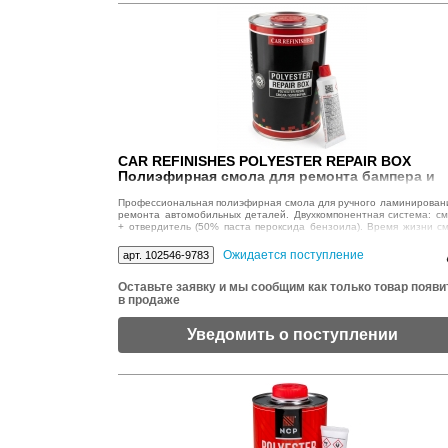
CAR REFINISHES POLYESTER REPAIR BOX
Полиэфирная смола для ремонта бампера и
кузова, 1кг
Профессиональная полиэфирная смола для ручного ламинирован
ремонта автомобильных деталей. Двухкомпонентная система: с
+ отвердитель (50% паста пероксида бензоила). Время жизни с
— 10–15 мин при 20°C. Полное отверждение — 45 мин. Адгез
металлу, дереву, бетону, пластику.
Ожидается поступление
арт. 102546-9783
Оставьте заявку и мы сообщим как только товар появи
в продаже
Уведомить о поступлении