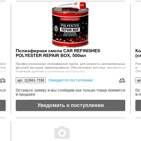
Полиэфирная смола CAR REFINISHES
Ко
POLYESTER REPAIR BOX, 500мл
(с
ия и
Профессиональная полиэфирная смола для ремонта автомобильных
Рем
мола
деталей методом ламинирования. Обеспечивает высокую прочность и
и 
меси
отличную адгезию к различным материалам.
Обе
ия к
Ожидается поступление
арт. 112841-7336
ар
тся
Оставьте заявку и мы сообщим как только товар появится
Ос
в продаже
в 
Уведомить о поступлении