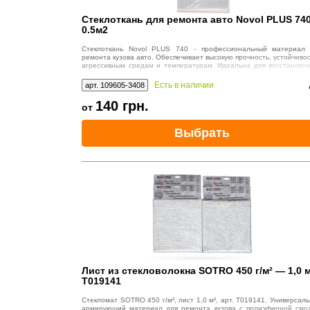
Стеклоткань для ремонта авто Novol PLUS 740
0.5м2
Стеклоткань Novol PLUS 740 - профессиональный материал 
ремонта кузова авто. Обеспечивает высокую прочность, устойчивос
агрессивным средам и температурам. Идеальна для восстановл
крыльев и дверей.
Есть в наличии
арт. 109605-3408
140
грн.
от
Выбрать
Лист из стекловолокна SOTRO 450 г/м² — 1,0 м
T019141
Стекломат SOTRO 450 г/м², лист 1,0 м², арт. T019141. Универсал
армирующий материал для ремонта кузова с полиэфирной смо