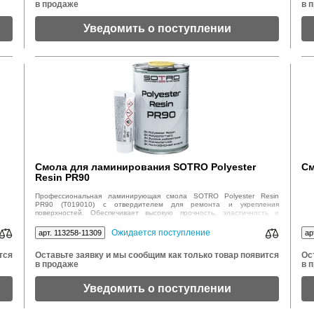
в продаже
в 
Уведомить о поступлении
Смола для ламинирования SOTRO Polyester
См
Resin PR90
Профессиональная ламинирующая смола SOTRO Polyester Resin
PR90 (T019010) с отвердителем для ремонта и укрепления
поверхностей. Обеспечивает высокую прочность, эластичность и
долговечность восстановленных элементов.
Ожидается поступление
арт. 113258-11309
ар
тся
Оставьте заявку и мы сообщим как только товар появится
Ос
в продаже
в 
Уведомить о поступлении