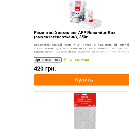
Ремонтный комплект APP Reparatur Box
(смола+стеклоткань), 250г
Профессиональный ремонтный набор с полиэфирной смоло
стеклотканью для восстановления металлических и пластик
поверхностей. Обеспечивает высокую прочность и устойчивос
механическим нагрузкам.
Есть в наличии
арт. 100445-1844
420
грн.
Купить