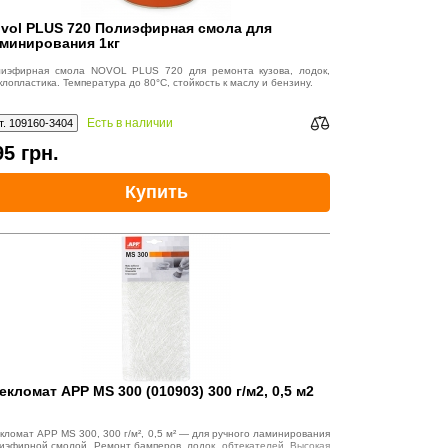
vol PLUS 720 Полиэфирная смола для
минирования 1кг
иэфирная смола NOVOL PLUS 720 для ремонта кузова, лодок,
клопластика. Температура до 80°C, стойкость к маслу и бензину.
Есть в наличии
т. 109160-3404
95
грн.
Купить
екломат APP MS 300 (010903) 300 г/м2, 0,5 м2
кломат APP MS 300, 300 г/м², 0,5 м² — для ручного ламинирования
иэфирной смолой. Ремонт бамперов, лодок, обтекателей. Высокая