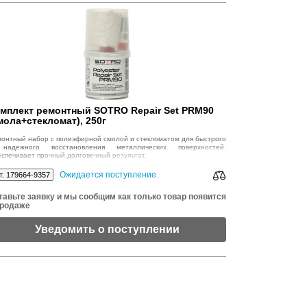
мплект ремонтный SOTRO Repair Set PRM90
мола+стекломат), 250г
онтный набор с полиэфирной смолой и стекломатом для быстрого
надежного восстановления металлических поверхностей.
спечивает прочный долговечный результат.
Ожидается поступление
т. 179664-9357
тавьте заявку и мы сообщим как только товар появится
продаже
Уведомить о поступлении