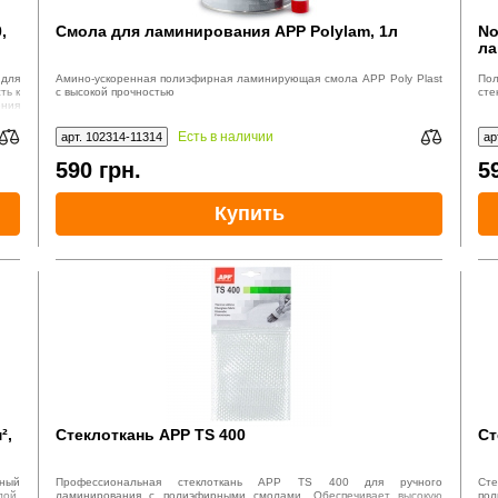
,
Смола для ламинирования APP Polylam, 1л
No
ла
для
Амино-ускоренная полиэфирная ламинирующая смола APP Poly Plast
Пол
ть к
с высокой прочностью
сте
ения
Есть в наличии
арт. 102314-11314
ар
590
грн.
5
Купить
²,
Стеклоткань APP TS 400
Ст
ьный
Профессиональная стеклоткань APP TS 400 для ручного
Сте
лой.
ламинирования с полиэфирными смолами. Обеспечивает высокую
пол