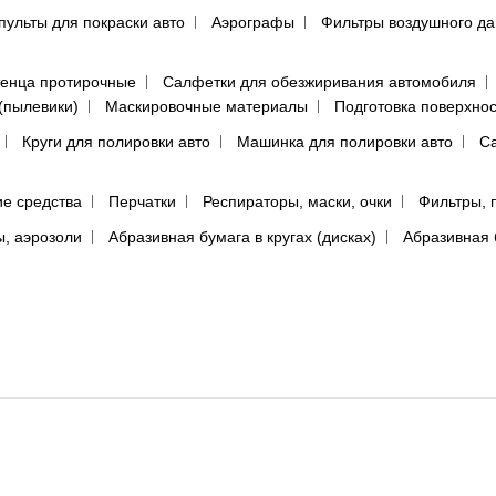
пульты для покраски авто
Аэрографы
Фильтры воздушного д
енца протирочные
Салфетки для обезжиривания автомобиля
(пылевики)
Маскировочные материалы
Подготовка поверхно
Круги для полировки авто
Машинка для полировки авто
Са
е средства
Перчатки
Респираторы, маски, очки
Фильтры, 
ы, аэрозоли
Абразивная бумага в кругах (дисках)
Абразивная 
аина
ц сайта не несут ответственности за ущерб или упущенную выгоду, причинённые в результате использо
высказывания, размещённые посетителями в комментариях и обсуждениях продуктов. Все высказывани
тного сообщения и никак не связаны с точкой зрения администрации или владельца сайта.