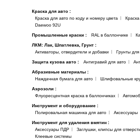
Краска для авто
:
Краска для авто по коду и номеру цвета
Краска
Daewoo 92U
Промышленные краски
:
RAL в баллончике
К
ЛКМ: Лак, Шпатлевка, Грунт
:
Активаторы, отвердители и добавки
Грунты для
Защита кузова авто
:
Антигравий для авто
Ан
Абразивные материалы
:
Наждачная бумага для авто
Шлифовальные кр
Аэрозоли
:
Флуоресцентная краска в баллончиках
Автомоб
Инструмент и оборудование
:
Полировальная машинка для авто
Аксессуары
Инструмент для удаления вмятин
:
Аксессуары ПДР
Заглушки, клипсы для отверст
Клеевые системы