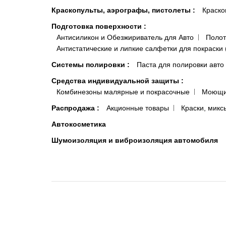
Краскопульты, аэрографы, пистолеты
:
Краско
Подготовка поверхности
:
Антисиликон и Обезжириватель для Авто
Полот
Антистатические и липкие салфетки для покраски 
Системы полировки
:
Паста для полировки авто
Средства индивидуальной защиты
:
Комбинезоны малярные и покрасочные
Моющи
Распродажа
:
Акционные товары
Краски, микс
Автокосметика
Шумоизоляция и виброизоляция автомобиля
© 2013-2026 FLIP.COM.UA | Автомобильные краски Киев, Одесса, Укр
Интернет-магазин flip.com.ua – все для автомаляра. Администрация и владеле
Администрация и владелец сайта не несут ответственности за информацию и 
продуктов на этом сайте, выражают точку зрения исключительно автора конкре