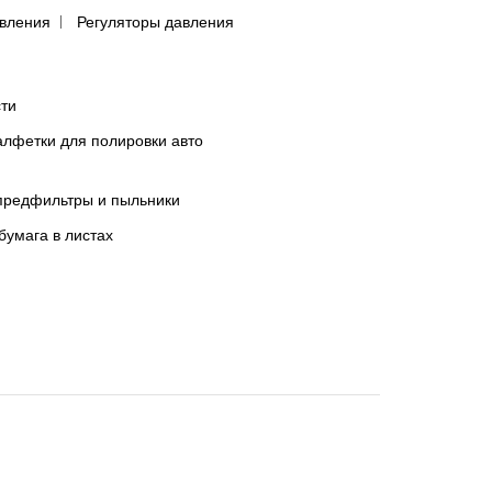
авления
Регуляторы давления
сти
лфетки для полировки авто
предфильтры и пыльники
бумага в листах
вания или невозможности использования информации с этого сайта.
я и информация, размещённые посетителями в комментариях и обсуждениях