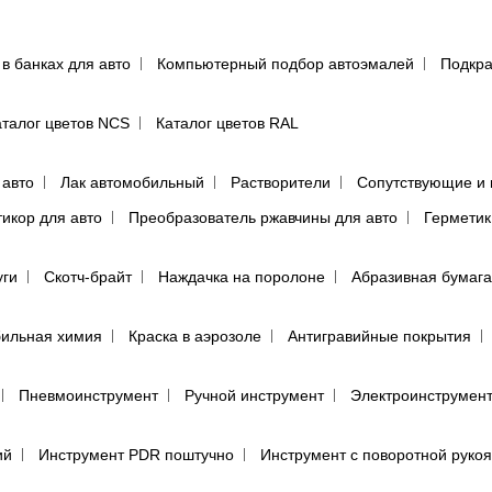
 в банках для авто
Компьютерный подбор автоэмалей
Подкра
аталог цветов NCS
Каталог цветов RAL
 авто
Лак автомобильный
Растворители
Сопутствующие и 
тикор для авто
Преобразователь ржавчины для авто
Герметик
уги
Скотч-брайт
Наждачка на поролоне
Абразивная бумага
ильная химия
Краска в аэрозоле
Антигравийные покрытия
Пневмоинструмент
Ручной инструмент
Электроинструмен
ий
Инструмент PDR поштучно
Инструмент с поворотной руко