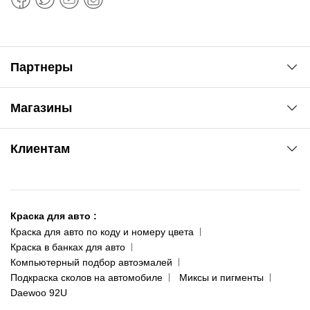
Партнеры
Автоновости
Магазины
Сервис колористам
www.agsat.com.ua/dvb-t2
Киев-Академгородок
Клиентам
ул. Рабочая, 2-а
095 343-80-83
О нас
Киев-Теремки
Контакты
ул. Заболотного, 11
Краска для авто
:
Доставка и оплата
093 611-39-23
Краска для авто по коду и номеру цвета
Сотрудничество
(ориентир: Интайм №40)
Краска в банках для авто
Наши публикации
Компьютерный подбор автоэмалей
Одесса
Публичная оферта
Подкраска сколов на автомобиле
Миксы и пигменты
пр-т Акад. Глушко, 29
Daewoo 92U
Политика конфиденциальности
066 554-97-70