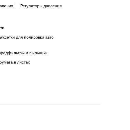
авления
Регуляторы давления
сти
лфетки для полировки авто
предфильтры и пыльники
бумага в листах
вания или невозможности использования информации с этого сайта.
я и информация, размещённые посетителями в комментариях и обсуждениях