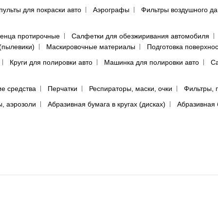
пульты для покраски авто
Аэрографы
Фильтры воздушного д
енца протирочные
Салфетки для обезжиривания автомобиля
(пылевики)
Маскировочные материалы
Подготовка поверхно
Круги для полировки авто
Машинка для полировки авто
Са
е средства
Перчатки
Респираторы, маски, очки
Фильтры, 
ы, аэрозоли
Абразивная бумага в кругах (дисках)
Абразивная 
аина
ц сайта не несут ответственности за ущерб или упущенную выгоду, причинённые в результате использо
высказывания, размещённые посетителями в комментариях и обсуждениях продуктов. Все высказывани
тного сообщения и никак не связаны с точкой зрения администрации или владельца сайта.