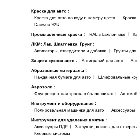
Краска для авто
:
Краска для авто по коду и номеру цвета
Краска
Daewoo 92U
Промышленные краски
:
RAL в баллончике
К
ЛКМ: Лак, Шпатлевка, Грунт
:
Активаторы, отвердители и добавки
Грунты для
Защита кузова авто
:
Антигравий для авто
Ан
Абразивные материалы
:
Наждачная бумага для авто
Шлифовальные кр
Аэрозоли
:
Флуоресцентная краска в баллончиках
Автомоб
Инструмент и оборудование
:
Полировальная машинка для авто
Аксессуары
Инструмент для удаления вмятин
:
Аксессуары ПДР
Заглушки, клипсы для отверст
Клеевые системы