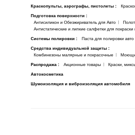
Краскопульты, аэрографы, пистолеты
:
Краско
Подготовка поверхности
:
Антисиликон и Обезжириватель для Авто
Полот
Антистатические и липкие салфетки для покраски 
Системы полировки
:
Паста для полировки авто
Средства индивидуальной защиты
:
Комбинезоны малярные и покрасочные
Моющи
Распродажа
:
Акционные товары
Краски, микс
Автокосметика
Шумоизоляция и виброизоляция автомобиля
© 2013-2026 FLIP.COM.UA | Автомобильные краски Киев, Одесса, Укр
Интернет-магазин flip.com.ua – все для автомаляра. Администрация и владеле
Администрация и владелец сайта не несут ответственности за информацию и 
продуктов на этом сайте, выражают точку зрения исключительно автора конкре