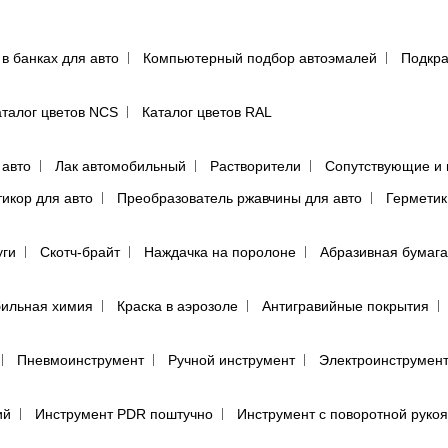
 в банках для авто
Компьютерный подбор автоэмалей
Подкра
аталог цветов NCS
Каталог цветов RAL
 авто
Лак автомобильный
Растворители
Сопутствующие и 
тикор для авто
Преобразователь ржавчины для авто
Герметик
уги
Скотч-брайт
Наждачка на поролоне
Абразивная бумага
ильная химия
Краска в аэрозоле
Антигравийные покрытия
Пневмоинструмент
Ручной инструмент
Электроинструмен
ий
Инструмент PDR поштучно
Инструмент с поворотной руко