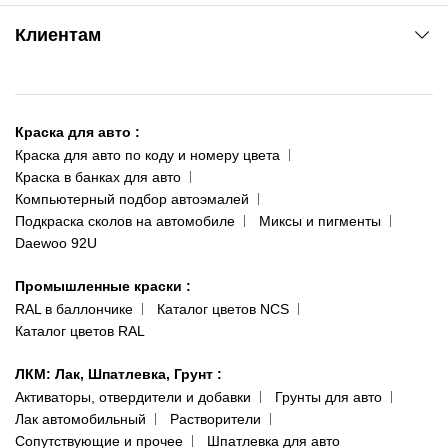
www.agsat.com.ua/dvb-t2
Киев-Академгородок
Клиентам
ул. Рабочая, 2-а
095 343-80-83
О нас
Киев-Теремки
Контакты
ул. Заболотного, 11
Краска для авто
:
Доставка и оплата
093 611-39-23
Краска для авто по коду и номеру цвета
Сотрудничество
(ориентир: Интайм №40)
Краска в банках для авто
Наши публикации
Компьютерный подбор автоэмалей
Одесса
Публичная оферта
Подкраска сколов на автомобиле
Миксы и пигменты
пр-т Акад. Глушко, 29
Daewoo 92U
Политика конфиденциальности
066 554-97-70
Гарантии и возврат
Промышленные краски
:
RAL в баллончике
Каталог цветов NCS
Каталог цветов RAL
ЛКМ: Лак, Шпатлевка, Грунт
:
Активаторы, отвердители и добавки
Грунты для авто
Лак автомобильный
Растворители
Сопутствующие и прочее
Шпатлевка для авто