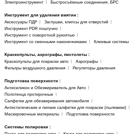
Электроинструмент
Быстросъёмные соединения, БРС
Инструмент для удаления вмятин
:
Аксессуары ПДР
Заглушки, клипсы для отверстий
Инструмент PDR поштучно
Инструмент с поворотной рукоятью
Инструмент со сменными наконечниками
Клеевые системы
Краскопульты, аэрографы, пистолеты
:
Краскопульты для покраски авто
Аэрографы
Фильтры воздушного давления
Регуляторы давления
Подготовка поверхности
:
Антисиликон и Обезжириватель для Авто
Полотенца протирочные
Салфетки для обезжиривания автомобиля
Антистатические и липкие салфетки для покраски (пылевики)
Маскировочные материалы
Подготовка поверхности
Системы полировки
:
Паста для полировки авто
Круги для полировки авто