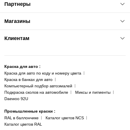
Партнеры
Автоновости
Магазины
Сервис колористам
www.agsat.com.ua/dvb-t2
Киев-Академгородок
Клиентам
ул. Рабочая, 2-а
095 343-80-83
О нас
Киев-Теремки
Контакты
ул. Заболотного, 11
Краска для авто
:
Доставка и оплата
093 611-39-23
Краска для авто по коду и номеру цвета
Сотрудничество
(ориентир: Интайм №40)
Краска в банках для авто
Наши публикации
Компьютерный подбор автоэмалей
Одесса
Публичная оферта
Подкраска сколов на автомобиле
Миксы и пигменты
пр-т Акад. Глушко, 29
Daewoo 92U
Политика конфиденциальности
066 554-97-70
Гарантии и возврат
Промышленные краски
:
RAL в баллончике
Каталог цветов NCS
Каталог цветов RAL