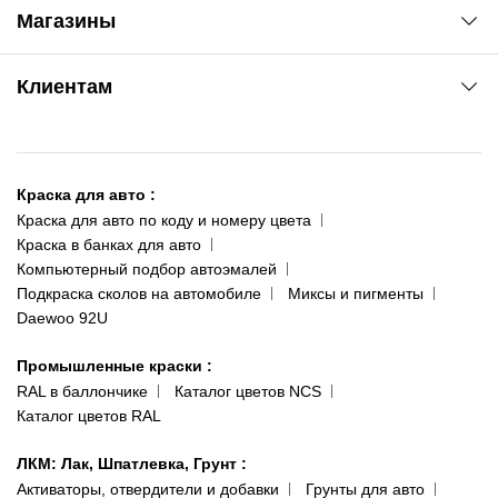
Автоновости
Магазины
Сервис колористам
www.agsat.com.ua/dvb-t2
Киев-Академгородок
Клиентам
ул. Рабочая, 2-а
095 343-80-83
О нас
Киев-Теремки
Контакты
ул. Заболотного, 11
Краска для авто
:
Доставка и оплата
093 611-39-23
Краска для авто по коду и номеру цвета
Сотрудничество
(ориентир: Интайм №40)
Краска в банках для авто
Наши публикации
Компьютерный подбор автоэмалей
Одесса
Публичная оферта
Подкраска сколов на автомобиле
Миксы и пигменты
пр-т Акад. Глушко, 29
Daewoo 92U
Политика конфиденциальности
066 554-97-70
Гарантии и возврат
Промышленные краски
:
RAL в баллончике
Каталог цветов NCS
Каталог цветов RAL
ЛКМ: Лак, Шпатлевка, Грунт
:
Активаторы, отвердители и добавки
Грунты для авто