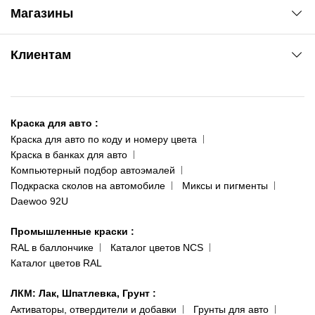
Автоновости
Магазины
Сервис колористам
www.agsat.com.ua/dvb-t2
Киев-Академгородок
Клиентам
ул. Рабочая, 2-а
095 343-80-83
О нас
Киев-Теремки
Контакты
ул. Заболотного, 11
Краска для авто
:
Доставка и оплата
093 611-39-23
Краска для авто по коду и номеру цвета
Сотрудничество
(ориентир: Интайм №40)
Краска в банках для авто
Наши публикации
Компьютерный подбор автоэмалей
Одесса
Публичная оферта
Подкраска сколов на автомобиле
Миксы и пигменты
пр-т Акад. Глушко, 29
Daewoo 92U
Политика конфиденциальности
066 554-97-70
Гарантии и возврат
Промышленные краски
:
RAL в баллончике
Каталог цветов NCS
Каталог цветов RAL
ЛКМ: Лак, Шпатлевка, Грунт
:
Активаторы, отвердители и добавки
Грунты для авто