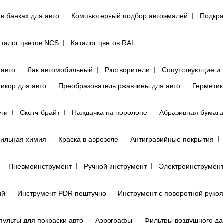
 в банках для авто
Компьютерный подбор автоэмалей
Подкра
аталог цветов NCS
Каталог цветов RAL
 авто
Лак автомобильный
Растворители
Сопутствующие и 
тикор для авто
Преобразователь ржавчины для авто
Герметик
уги
Скотч-брайт
Наждачка на поролоне
Абразивная бумага
ильная химия
Краска в аэрозоле
Антигравийные покрытия
Пневмоинструмент
Ручной инструмент
Электроинструмен
ий
Инструмент PDR поштучно
Инструмент с поворотной руко
пульты для покраски авто
Аэрографы
Фильтры воздушного д