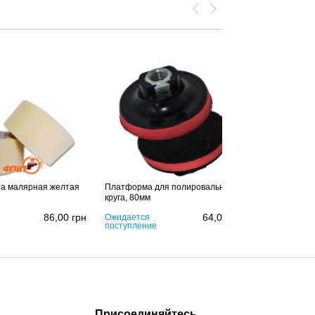
нта малярная желтая
Платформа для полировального
круга, 80мм
86,00
грн
64,00
грн
Ожидается
поступление
Присоединяйтесь