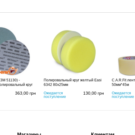
(3M 51130) -
Полировальный круг желтый Easi
C.A.R.Fit ле
олировальный круг
6342 80x25мм
50мм*45м
363,00
грн
130,00
грн
Ожидается
Ожидается
поступление
поступление
Магазины
Клиентам