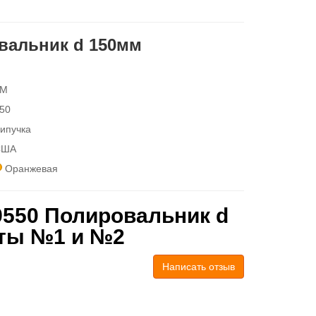
вальник d 150мм
3M
50
ипучка
США
Оранжевая
9550 Полировальник d
сты №1 и №2
Написать отзыв