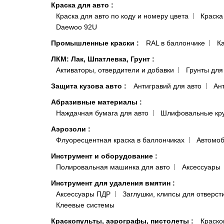
Краска для авто
:
Краска для авто по коду и номеру цвета
Краска
Daewoo 92U
Промышленные краски
:
RAL в баллончике
К
ЛКМ: Лак, Шпатлевка, Грунт
:
Активаторы, отвердители и добавки
Грунты для
Защита кузова авто
:
Антигравий для авто
Ан
Абразивные материалы
:
Наждачная бумага для авто
Шлифовальные кр
Аэрозоли
:
Флуоресцентная краска в баллончиках
Автомоб
Инструмент и оборудование
:
Полировальная машинка для авто
Аксессуары
Инструмент для удаления вмятин
:
Аксессуары ПДР
Заглушки, клипсы для отверст
Клеевые системы
Краскопульты, аэрографы, пистолеты
:
Краско