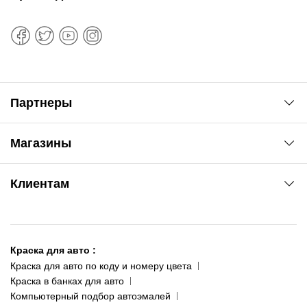
Партнеры
Автоновости
Магазины
Сервис колористам
www.agsat.com.ua/dvb-t2
Киев-Академгородок
Клиентам
ул. Рабочая, 2-а
095 343-80-83
О нас
Киев-Теремки
Контакты
ул. Заболотного, 11
Краска для авто
:
Доставка и оплата
093 611-39-23
Краска для авто по коду и номеру цвета
Сотрудничество
(ориентир: Интайм №40)
Краска в банках для авто
Наши публикации
Компьютерный подбор автоэмалей
Одесса