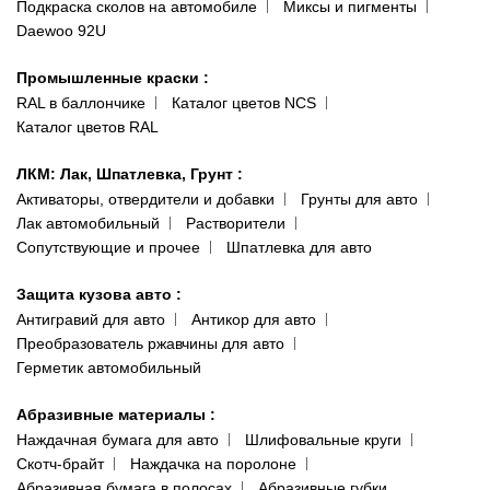
Публичная оферта
Подкраска сколов на автомобиле
Миксы и пигменты
пр-т Акад. Глушко, 29
Daewoo 92U
Политика конфиденциальности
066 554-97-70
Гарантии и возврат
Промышленные краски
:
RAL в баллончике
Каталог цветов NCS
Каталог цветов RAL
ЛКМ: Лак, Шпатлевка, Грунт
:
Активаторы, отвердители и добавки
Грунты для авто
Лак автомобильный
Растворители
Сопутствующие и прочее
Шпатлевка для авто
Защита кузова авто
:
Антигравий для авто
Антикор для авто
Преобразователь ржавчины для авто
Герметик автомобильный
Абразивные материалы
:
Наждачная бумага для авто
Шлифовальные круги
Скотч-брайт
Наждачка на поролоне
Абразивная бумага в полосах
Абразивные губки